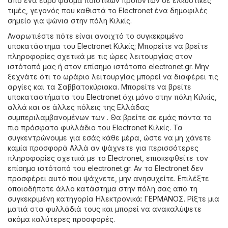
από ένα ευρύ φάσμα ποιοτικών προϊόντων σε ελκυστικές
τιμές, γεγονός που καθιστά το Electronet ένα δημοφιλές
σημείο για ψώνια στην πόλη Κιλκίς.
Αναρωτιέστε πότε είναι ανοιχτό το συγκεκριμένο
υποκατάστημα του Electronet Κιλκίς; Μπορείτε να βρείτε
πληροφορίες σχετικά με τις ώρες λειτουργίας στον
ιστότοπό μας ή στον επίσημο ιστότοπο
electronet.gr
. Μην
ξεχνάτε ότι το ωράριο λειτουργίας μπορεί να διαφέρει τις
αργίες και τα Σαββατοκύριακα. Μπορείτε να βρείτε
υποκαταστήματα του Electronet όχι μόνο στην πόλη Κιλκίς,
αλλά και σε άλλες πόλεις της Ελλάδας
συμπεριλαμβανομένων των . Θα βρείτε σε εμάς πάντα το
πιο πρόσφατο φυλλάδιο του Electronet Κιλκίς. Τα
συγκεντρώνουμε για εσάς κάθε μέρα, ώστε να μη χάνετε
καμία προσφορά Αλλά αν ψάχνετε για περισσότερες
πληροφορίες σχετικά με το Electronet, επισκεφθείτε τον
επίσημο ιστότοπό του
electronet.gr
. Αν το Electronet δεν
προσφέρει αυτό που ψάχνετε, μην ανησυχείτε. Επιλέξτε
οποιοδήποτε άλλο κατάστημα στην πόλη σας από τη
συγκεκριμένη κατηγορία
Hλεκτρονικά
:
ΓΕΡΜΑΝΟΣ
. Ρίξτε μια
ματιά στα φυλλάδιά τους και μπορεί να ανακαλύψετε
ακόμα καλύτερες προσφορές.