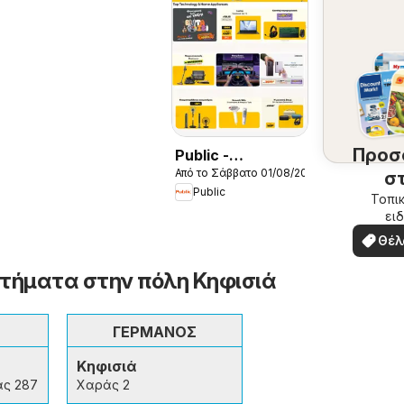
Προσ
Public -
Από το Σάββατο 01/08/2026
Προσφορές
σ
Public
περ
Τοπικ
ειδ
σ
προσ
Θέλ
δω
τήματα στην πόλη Κηφισιά
ΓΕΡΜΑΝΟΣ
Κηφισιά
ας 287
Χαράς 2