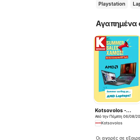
Playstation
La
Αγαπημένα 
Kotsovolos -
Από την Πέμπτη 06/08/2
Προσφορές
Kotsovolos
Οι αγορές σε εξαιρε