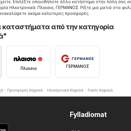
χείτε. Επιλέξτε οποιοδήποτε άλλο κατάστημα στην πόλη σας α
γορία
Hλεκτρονικά
:
Πλαισιο
,
ΓΕΡΜΑΝΟΣ
. Ρίξτε μια ματιά στα φυ
α ανακαλύψετε ακόμα καλύτερες προσφορές.
 καταστήματα από την κατηγορία
ά"
ΓΕΡΜΑΝΟΣ
Πλαισιο
χή
Προσφορές Κηφισιά
Hλεκτρονικά Κηφισιά
Public Κηφισιά
Fylladiomat