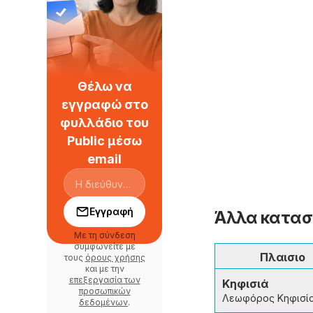
Θέλω να
εγγραφώ στο
φυλλάδιο του
Public μέσω
email
Εγγραφή
Άλλα κατασ
Με τη σύνδεση
συμφωνείτε με
Πλαισιο
τους
όρους χρήσης
και με την
επεξεργασία των
Κηφισιά
προσωπικών
Λεωφόρος Κηφισί
δεδομένων
.