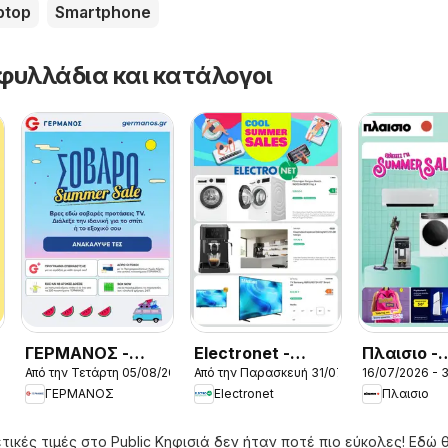
ptop
Smartphone
φυλλάδια και κατάλογοι
ΓΕΡΜΑΝΟΣ -
Electronet -
Πλαισιο -
026
Από την Τετάρτη 05/08/2026
Από την Παρασκευή 31/07/2026
16/07/2026 - 
Προσφορές
Προσφορές
Προσφορέ
ΓΕΡΜΑΝΟΣ
Electronet
Πλαισιο
τικές τιμές στο Public Κηφισιά δεν ήταν ποτέ πιο εύκολες! Εδώ 