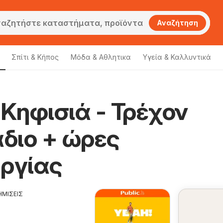
Αναζήτηση
Σπίτι & Κήπος
Μόδα & Aθλητικα
Υγεία & Καλλυντικά
 Κηφισιά - Τρέχον
διο + ώρες
υργίας
ΗΜΙΣΕΙΣ