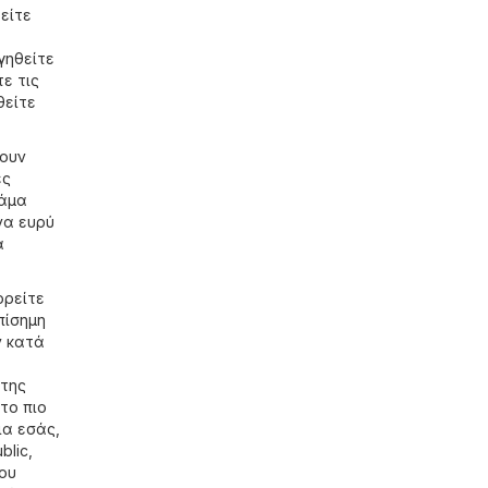
ρείτε
γηθείτε
ε τις
θείτε
χουν
ές
κάμα
να ευρύ
α
ορείτε
πίσημη
ν κατά
 της
το πιο
ια εσάς,
blic,
που