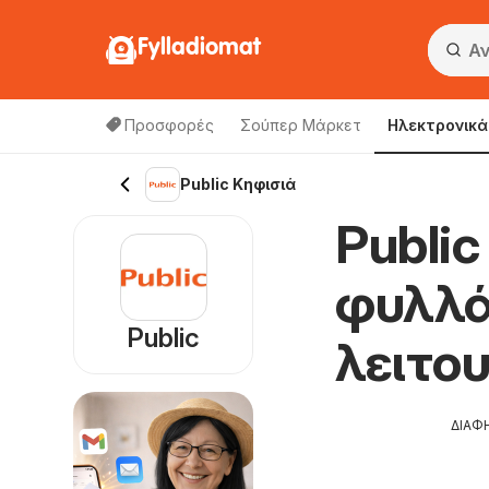
Fylladiomat
Προσφορές
Σούπερ Μάρκετ
Hλεκτρονικά
Public Κηφισιά
Public
φυλλά
Public
λειτο
ΔΙΑΦ