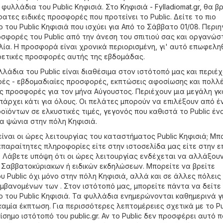
 φυλλάδια του Public Κηφισιά. Στο
Κηφισιά - Fylladiomat.gr
, θα β
ατες ειδικές προσφορές που προτείνει το Public. Δείτε το πιο
του Public Κηφισιά που ισχύει για Από το Σάββατο 01/08. Περιη
οσφορές του Public από την άνεση του σπιτιού σας και οργανώστ
λία. Η προσφορά είναι χρονικά περιορισμένη, γι' αυτό επωφελη
ρετικές προσφορές αυτής της εβδομάδας.
λάδια του Public είναι διαθέσιμα στον ιστότοπό μας και περιέ
ές - εβδομαδιαίες προσφορές, εκπτώσεις αφοσίωσης και πολλ
ς προσφορές για τον μήνα Αύγουστος. Περιέχουν μια μεγάλη γ
πάρχει κάτι για όλους. Οι πελάτες μπορούν να επιλέξουν από έ
ϊόντων σε ελκυστικές τιμές, γεγονός που καθιστά το Public έν
ια ψώνια στην πόλη Κηφισιά.
ίναι οι ώρες λειτουργίας του καταστήματος Public Κηφισιά; Μπ
 απαραίτητες πληροφορίες είτε στην ιστοσελίδα μας είτε στην ε
. Λάβετε υπόψη ότι οι ώρες λειτουργίας ενδέχεται να αλλάξου
, Σαββατοκύριακων ή ειδικών εκδηλώσεων. Μπορείτε να βρείτε
 Public όχι μόνο στην πόλη Κηφισιά, αλλά και σε άλλες πόλεις
βανομένων των . Στον ιστότοπό μας, μπορείτε πάντα να δείτε 
του Public Κηφισιά. Τα φυλλάδια ενημερώνονται καθημερινά γ
αμία έκπτωση. Για περισσότερες λεπτομέρειες σχετικά με το Pu
πίσημο ιστότοπό του
public.gr
. Αν το Public δεν προσφέρει αυτό 