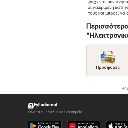
ψάχνετε, μην ανησυ
συγκεκριμένη κατη
τους και μπορεί ν
Περισσότερα
"Hλεκτρονικ
Προσφορές
Αρ
Fylladiomat
Όλα τα φυλλάδια σε ένα σημείο