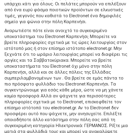
υπάρχει κάτι για όλους. Οι πελάτες μπορούν να επιλέξουν
από ένα ευρύ φάσμα ποιοτικών προϊόντων σε ελκυστικές
τιμές, γεγονός που καθιστά το Electronet ένα δημοφιλές
σημείο για ψώνια στην πόλη Καρπενήσι.
Αναρωτιέστε πότε είναι ανοιχτό το συγκεκριμένο
υποκατάστημα του Electronet Καρπενήσι; Μπορείτε να
βρείτε πληροφορίες σχετικά με τις ώρες λειτουργίας στον
ιστότοπό μας ή στον επίσημο ιστότοπο
electronet.gr
. Μην
ξεχνάτε ότι το ωράριο λειτουργίας μπορεί να διαφέρει τις
αργίες και τα Σαββατοκύριακα. Μπορείτε να βρείτε
υποκαταστήματα του Electronet όχι μόνο στην πόλη
Καρπενήσι, αλλά και σε άλλες πόλεις της Ελλάδας
συμπεριλαμβανομένων των . Θα βρείτε σε εμάς πάντα το
πιο πρόσφατο φυλλάδιο του Electronet Καρπενήσι. Τα
συγκεντρώνουμε για εσάς κάθε μέρα, ώστε να μη χάνετε
καμία προσφορά Αλλά αν ψάχνετε για περισσότερες
πληροφορίες σχετικά με το Electronet, επισκεφθείτε τον
επίσημο ιστότοπό του
electronet.gr
. Αν το Electronet δεν
προσφέρει αυτό που ψάχνετε, μην ανησυχείτε. Επιλέξτε
οποιοδήποτε άλλο κατάστημα στην πόλη σας από τη
συγκεκριμένη κατηγορία
Hλεκτρονικά
:
ΓΕΡΜΑΝΟΣ
. Ρίξτε μια
ματιά στα φυλλάδιά τους και μπορεί να ανακαλύψετε