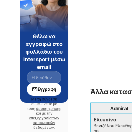
Θέλω να
εγγραφώ στο
φυλλάδιο του
Intersport μέσω
email
Εγγραφή
Άλλα κατασ
Με τη σύνδεση
συμφωνείτε με
Admiral
τους
όρους χρήσης
και με την
επεξεργασία των
Ελευσίνα
προσωπικών
Βενιζέλου Ελευθε
δεδομένων
.
29