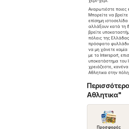
χέρι-χέρι.
Αναρωτιέστε ποιες ε
Μπορείτε να βρείτε
επίσημη ιστοσελίδα
αλλάξουν κατά τη δ
βρείτε υποκαταστήμα
πόλεις της Ελλάδας
πρόσφατο φυλλάδιο 
να μη χάνετε καμί
με το Intersport, ε
υποκατάστημα του I
χρειάζεστε, κανέν
Aθλητικα
στην πόλη
Περισσότερα
Aθλητικα"
Προσφορές