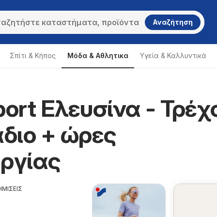
Αναζήτηση
Σπίτι & Κήπος
Μόδα & Aθλητικα
Υγεία & Καλλυντικά
port Ελευσίνα - Τρέχ
διο + ώρες
υργίας
ΗΜΙΣΕΙΣ