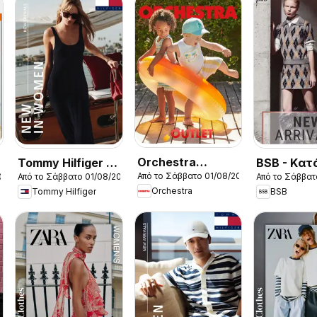
Orchestra
Tommy Hilfiger -
BSB - Kατ
Από το Σάββατο 01/08/2026
026
Από το Σάββατο 01/08/2026
Από το Σάββατ
Kατάλογος
Kατάλογος
8/2026
Orchestra
Tommy Hilfiger
BSB
8/2026
8/2026 New in
Women