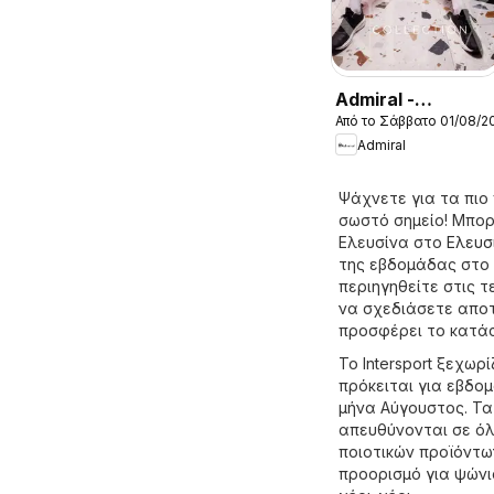
Admiral -
Από το Σάββατο 01/08/2
Kατάλογος
Admiral
8/2026
Ψάχνετε για τα πιο
σωστό σημείο! Μπορ
Ελευσίνα στο
Ελευσί
της εβδομάδας στο I
περιηγηθείτε στις τ
να σχεδιάσετε αποτ
προσφέρει το κατάσ
Το Intersport ξεχωρ
πρόκειται για εβδο
μήνα Αύγουστος. Τα
απευθύνονται σε όλ
ποιοτικών προϊόντων
προορισμό για ψώνια