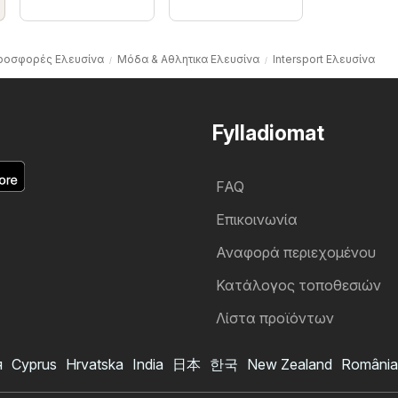
ροσφορές Ελευσίνα
Μόδα & Aθλητικα Ελευσίνα
Intersport Ελευσίνα
Fylladiomat
FAQ
Επικοινωνία
Αναφορά περιεχομένου
Κατάλογος τοποθεσιών
Λίστα προϊόντων
я
Cyprus
Hrvatska
India
日本
한국
New Zealand
România