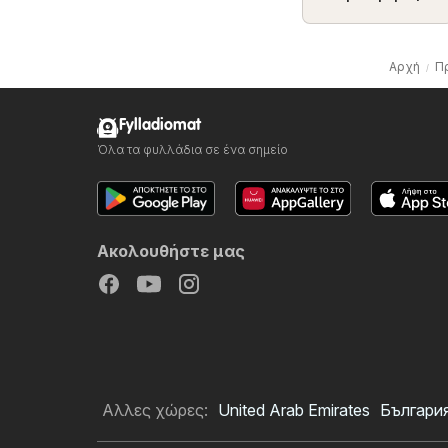
Αρχή
Π
Fylladiomat
Όλα τα φυλλάδια σε ένα σημείο
Ακολουθήστε μας
Αλλες χώρες:
United Arab Emirates
Българи