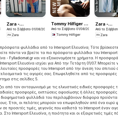
Tommy Hilfiger -
Zara -
Zara -
026
Από το Σάββατο 01/08/2026
Από το Σάββατο 01/08/2026
Από το Σάββατ
Kατάλογος
Kατάλογος
Kατάλογο
Tommy Hilfiger
Zara
Zara
8/2026 New in
8/2026 women
8/2026 bo
Men
 πρόσφατα φυλλάδια από το Intersport Ελευσίνα; Τότε βρίσκεστ
είτε πάντα να βρείτε τα πιο πρόσφατα φυλλάδια του Intersport
να - Fylladiomat.gr
και να εξοικονομήσετε χρήματα. Η προσφορ
ntersport Ελευσίνα ισχύει για Από την Τετάρτη 01/07. Μπορείτε 
ελευταίες προσφορές του Intersport από την άνεση του σπιτιού 
ελεσματικά τις αγορές σας. Επωφεληθείτε από τις προσφορές
τημα στις σελίδες 5.
ίζει από τον ανταγωνισμό με τις ελκυστικές ειδικές προσφορές τ
μαδιαίες προσφορές, εκπτώσεις αφοσίωσης ή άλλες προσφορές
 διαφημιστικά φυλλάδιά του περιλαμβάνουν διάφορα προϊόντα
ους. Έτσι, οι πελάτες μπορούν να επωφεληθούν από ένα ευρύ
 σε προσιτές τιμές, γεγονός που καθιστά το Intersport έναν α
. Στο Intersport Ελευσίνα, η ποιότητα και οι εξαιρετικές τιμές π