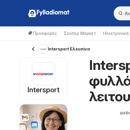
Fylladiomat
Προσφορές
Σούπερ Μάρκετ
Hλεκτρονικά
Intersport Ελευσίνα
Inters
φυλλά
Intersport
λειτο
ΔΙΑΦ