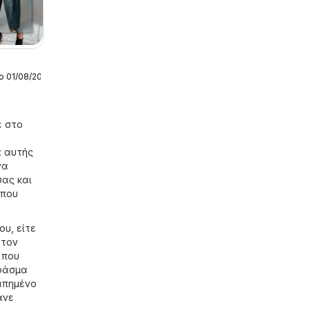
ο 01/08/2026
ς
ys
ε στο
ά αυτής
να
σας και
 που
ου, είτε
 τον
 που
 φάσμα
γαπημένο
άνε