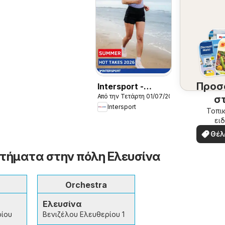
Προσ
Intersport -
Από την Τετάρτη 01/07/2026
Kατάλογος
σ
Intersport
7/2026
περ
Τοπικ
ειδ
σ
προσ
Θέλ
δω
τήματα στην πόλη Ελευσίνα
Orchestra
Ελευσίνα
ρίου
Βενιζέλου Ελευθερίου 1