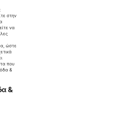
;
ίτε στην
να
είτε να
λλες
ρα, ώστε
ετικά
ει
ντα που
όδα &
δα &