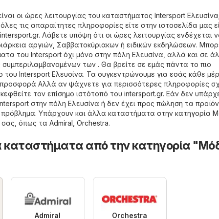
ίναι οι ώρες λειτουργίας του καταστήματος Intersport Ελευσίνα
 όλες τις απαραίτητες πληροφορίες είτε στην ιστοσελίδα μας ε
intersport.gr
. Λάβετε υπόψη ότι οι ώρες λειτουργίας ενδέχεται 
ιάρκεια αργιών, Σαββατοκύριακων ή ειδικών εκδηλώσεων. Μπορ
τα του Intersport όχι μόνο στην πόλη Ελευσίνα, αλλά και σε ά
 συμπεριλαμβανομένων των . Θα βρείτε σε εμάς πάντα το πιο
του Intersport Ελευσίνα. Τα συγκεντρώνουμε για εσάς κάθε μέ
α προσφορά Αλλά αν ψάχνετε για περισσότερες πληροφορίες σχ
πισκεφθείτε τον επίσημο ιστότοπό του
intersport.gr
. Εάν δεν υπάρχ
ntersport στην πόλη Ελευσίνα ή δεν έχει προς πώληση τα προϊό
α πρόβλημα. Υπάρχουν και άλλα καταστήματα στην κατηγορία
Μ
 σας, όπως τα
Admiral
,
Orchestra
.
 καταστήματα από την κατηγορία "Μό
Admiral
Orchestra