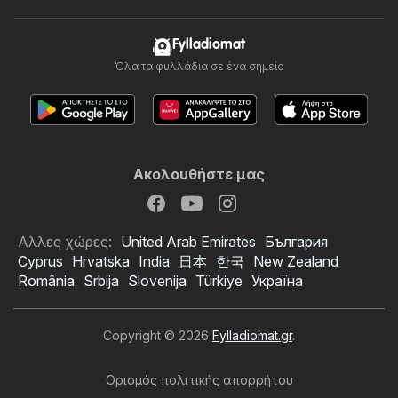
Fylladiomat
Όλα τα φυλλάδια σε ένα σημείο
Ακολουθήστε μας
Αλλες χώρες:
United Arab Emirates
България
Cyprus
Hrvatska
India
日本
한국
New Zealand
România
Srbija
Slovenija
Türkiye
Україна
Copyright © 2026
Fylladiomat.gr
.
Ορισμός πολιτικής απορρήτου