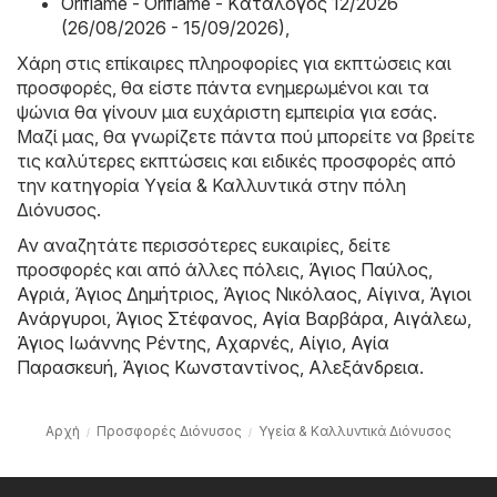
Oriflame - Oriflame - Kατάλογος 12/2026
(26/08/2026 - 15/09/2026)
,
Χάρη στις επίκαιρες πληροφορίες για εκπτώσεις και
προσφορές, θα είστε πάντα ενημερωμένοι και τα
ψώνια θα γίνουν μια ευχάριστη εμπειρία για εσάς.
Μαζί μας, θα γνωρίζετε πάντα πού μπορείτε να βρείτε
τις καλύτερες εκπτώσεις και ειδικές προσφορές από
την κατηγορία Υγεία & Καλλυντικά στην πόλη
Διόνυσος.
Αν αναζητάτε περισσότερες ευκαιρίες, δείτε
προσφορές και από άλλες πόλεις,
Άγιος Παύλος
,
Αγριά
,
Άγιος Δημήτριος
,
Άγιος Νικόλαος
,
Αίγινα
,
Άγιοι
Ανάργυροι
,
Άγιος Στέφανος
,
Αγία Βαρβάρα
,
Αιγάλεω
,
Άγιος Ιωάννης Ρέντης
,
Αχαρνές
,
Αίγιο
,
Αγία
Παρασκευή
,
Άγιος Κωνσταντίνος
,
Αλεξάνδρεια
.
Αρχή
Προσφορές Διόνυσος
Υγεία & Καλλυντικά Διόνυσος