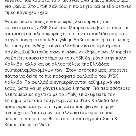
γεγονός που καθιστά το JYSK έναν αγαπημένο προορισμό
για ψώνια. Στο JYSK Χαλκίδα, η ποιότητα και οι εξαιρετικές
τιμές πάνε χέρι-χέρι.
Αναρωτιέστε ποιες είναι οι ώρες λειτουργίας του
καταστήματος JYSK Χαλκίδα; Μπορείτε να βρείτε όλες τις
απαραίτητες πληροφορίες είτε στην ιστοσελίδα μας είτε
στην επίσημη ιστοσελίδα
jysk.gr
. Λάβετε υπόψη ότι οι ώρες
λειτουργίας ενδέχεται να αλλάξουν κατά τη διάρκεια
αργιών, Σαββατοκύριακων ή ειδικών εκδηλώσεων. Μπορείτε
να βρείτε υποκαταστήματα του JYSK όχι μόνο στην πόλη
Χαλκίδα, αλλά και σε άλλες πόλεις της Ελλάδας
συμπεριλαμβανομένων των . Στον ιστότοπό μας, μπορείτε
πάντα να δείτε το πιο πρόσφατο φυλλάδιο του JYSK
Χαλκίδα. Τα φυλλάδια ενημερώνονται καθημερινά για
εσάς, ώστε να μη χάνετε καμία έκπτωση. Για περισσότερες
λεπτομέρειες σχετικά με το JYSK, επισκεφτείτε τον
επίσημο ιστότοπό του
jysk.gr
. Αν το JYSK Χαλκίδα δεν
προσφέρει αυτήν τη στιγμή αυτό που ψάχνετε, μην
ανησυχείτε. Υπάρχουν και άλλα καταστήματα που
μπορείτε να επισκεφθείτε από την κατηγορία
Σπίτι &
Κήπος
, όπως τα
Vicko
.