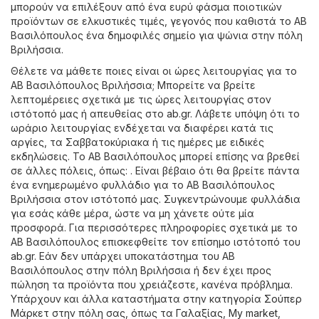
μπορούν να επιλέξουν από ένα ευρύ φάσμα ποιοτικών
προϊόντων σε ελκυστικές τιμές, γεγονός που καθιστά το ΑΒ
Βασιλόπουλος ένα δημοφιλές σημείο για ψώνια στην πόλη
Βριλήσσια.
Θέλετε να μάθετε ποιες είναι οι ώρες λειτουργίας για το
ΑΒ Βασιλόπουλος Βριλήσσια; Μπορείτε να βρείτε
λεπτομέρειες σχετικά με τις ώρες λειτουργίας στον
ιστότοπό μας ή απευθείας στο
ab.gr
. Λάβετε υπόψη ότι το
ωράριο λειτουργίας ενδέχεται να διαφέρει κατά τις
αργίες, τα Σαββατοκύριακα ή τις ημέρες με ειδικές
εκδηλώσεις. Το ΑΒ Βασιλόπουλος μπορεί επίσης να βρεθεί
σε άλλες πόλεις, όπως: . Είναι βέβαιο ότι θα βρείτε πάντα
ένα ενημερωμένο φυλλάδιο για το ΑΒ Βασιλόπουλος
Βριλήσσια στον ιστότοπό μας. Συγκεντρώνουμε φυλλάδια
για εσάς κάθε μέρα, ώστε να μη χάνετε ούτε μία
προσφορά. Για περισσότερες πληροφορίες σχετικά με το
ΑΒ Βασιλόπουλος επισκεφθείτε τον επίσημο ιστότοπό του
ab.gr
. Εάν δεν υπάρχει υποκατάστημα του ΑΒ
Βασιλόπουλος στην πόλη Βριλήσσια ή δεν έχει προς
πώληση τα προϊόντα που χρειάζεστε, κανένα πρόβλημα.
Υπάρχουν και άλλα καταστήματα στην κατηγορία
Σούπερ
Μάρκετ
στην πόλη σας, όπως τα
Γαλαξίας
,
My market
,