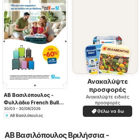
Ανακαλύψτε
προσφορές
ΑΒ Βασιλόπουλος -
Ανακαλύψτε ειδικές
Φυλλάδιο French Bull
προσφορές
30/03 - 30/08/2026
Continuity leaflet 2026
Θέλω να δω
ΑΒ Βασιλόπουλος
ΑΒ Βασιλόπουλος Βριλήσσια -