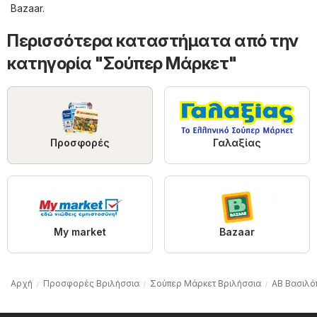
Bazaar
.
Περισσότερα καταστήματα από την
κατηγορία "Σούπερ Μάρκετ"
Προσφορές
Γαλαξίας
My market
Bazaar
Αρχή
Προσφορές Βριλήσσια
Σούπερ Μάρκετ Βριλήσσια
ΑΒ Βασιλό