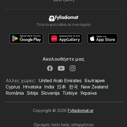
Fylladiomat
Όλα τα φυλλάδια σε ένα σημείο
Ακολουθήστε μας
Αλλες χώρες:
United Arab Emirates
България
Cyprus
Hrvatska
India
日本
한국
New Zealand
România
Srbija
Slovenija
Türkiye
Україна
Copyright © 2026
Fylladiomat.gr
.
Ορισμός πολιτικής απορρήτου