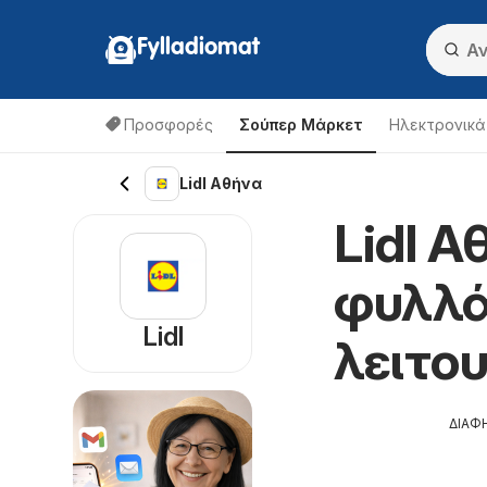
Fylladiomat
Προσφορές
Σούπερ Μάρκετ
Hλεκτρονικά
Lidl Αθήνα
Lidl Α
φυλλά
Lidl
λειτο
ΔΙΑΦ