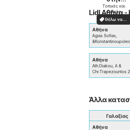
περιοχή
Τοπικές και
Lidl Αθήνα 
ειδικές
σας
προσφορές
Θέλω να
δω
Αθήνα
Agias Sofias,
&Konstantinoupole
Αθήνα
Ath.Diakou, A &
Chr.Trapezountos 
Άλλα κατασ
Γαλαξίας
Αθήνα