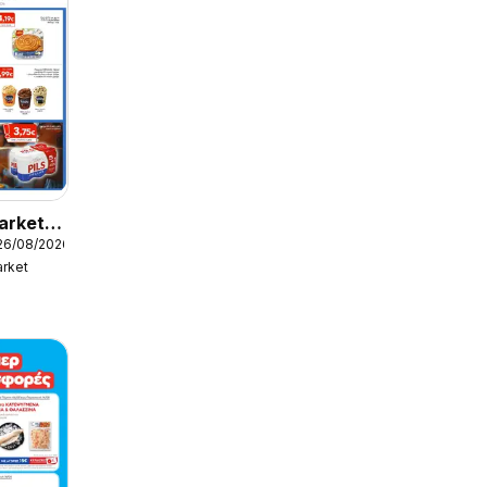
arket -
26/08/2026
ς
rket