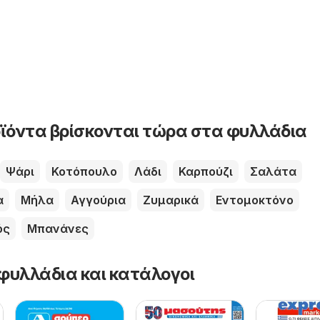
ϊόντα βρίσκονται τώρα στα φυλλάδια
Ψάρι
Κοτόπουλο
Λάδι
Καρπούζι
Σαλάτα
α
Μήλα
Αγγούρια
Ζυμαρικά
Εντομοκτόνο
ός
Μπανάνες
φυλλάδια και κατάλογοι