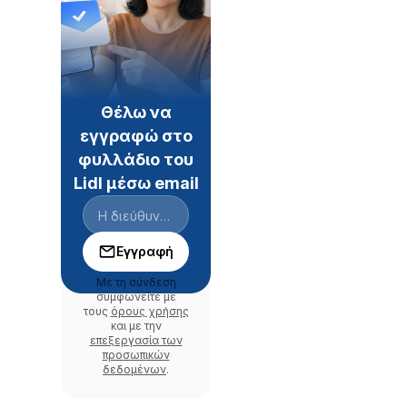
Θέλω να
εγγραφώ στο
φυλλάδιο του
Lidl μέσω email
Εγγραφή
Με τη σύνδεση
συμφωνείτε με
τους
όρους χρήσης
και με την
επεξεργασία των
προσωπικών
δεδομένων
.