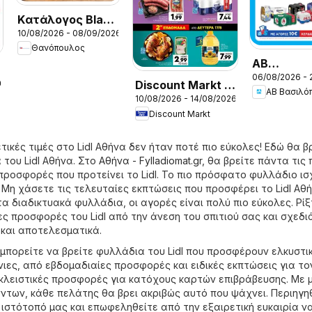
Kατάλογος Black
10/08/2026 - 08/09/2026
Friday
Θανόπουλος
ΑΒ
06/08/2026 - 
Βασιλόπου
26
Discount Markt -
ΑΒ Βασιλό
Προσφορές
10/08/2026 - 14/08/2026
Φυλλάδιο
Discount Markt
τικές τιμές στο Lidl Αθήνα δεν ήταν ποτέ πιο εύκολες! Εδώ θα β
του Lidl Αθήνα. Στο
Αθήνα - Fylladiomat.gr
, θα βρείτε πάντα τις 
προσφορές που προτείνει το Lidl. Το πιο πρόσφατο φυλλάδιο ισ
 Μη χάσετε τις τελευταίες εκπτώσεις που προσφέρει το Lidl Αθή
τα διαδικτυακά φυλλάδια, οι αγορές είναι πολύ πιο εύκολες. Ρίξ
ς προσφορές του Lidl από την άνεση του σπιτιού σας και σχεδι
και αποτελεσματικά.
 μπορείτε να βρείτε φυλλάδια του Lidl που προσφέρουν ελκυστι
ιες, από εβδομαδιαίες προσφορές και ειδικές εκπτώσεις για το
λειστικές προσφορές για κατόχους καρτών επιβράβευσης. Με 
ντων, κάθε πελάτης θα βρει ακριβώς αυτό που ψάχνει. Περιηγη
ιστότοπό μας και επωφεληθείτε από την εξαιρετική ευκαιρία ν