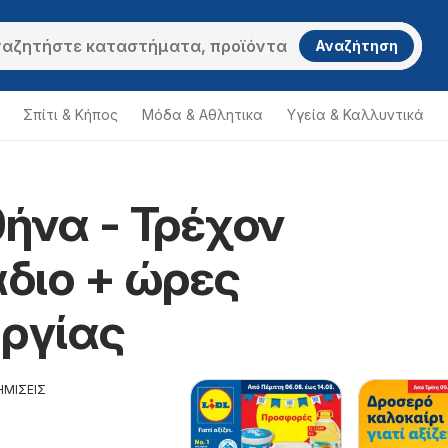
Αναζήτηση
Σπίτι & Κήπος
Μόδα & Aθλητικα
Υγεία & Καλλυντικά
θήνα - Τρέχον
διο + ώρες
υργίας
ΗΜΙΣΕΙΣ