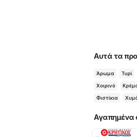
Αυτά τα προ
Άρωμα
Τυρί
Χοιρινό
Κρέμ
Φιστίκια
Χυμ
Αγαπημένα 