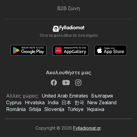
B2B ζώνη
Fylladiomat
Όλα τα φυλλάδια σε ένα σημείο
Ακολουθήστε μας
Αλλες χώρες:
United Arab Emirates
България
Cyprus
Hrvatska
India
日本
한국
New Zealand
România
Srbija
Slovenija
Türkiye
Україна
Copyright © 2026
Fylladiomat.gr
.