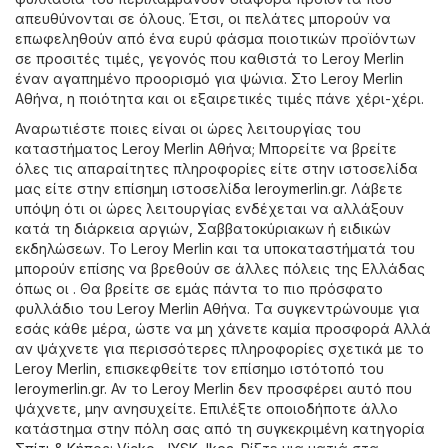
απευθύνονται σε όλους. Έτσι, οι πελάτες μπορούν να
επωφεληθούν από ένα ευρύ φάσμα ποιοτικών προϊόντων
σε προσιτές τιμές, γεγονός που καθιστά το Leroy Merlin
έναν αγαπημένο προορισμό για ψώνια. Στο Leroy Merlin
Αθήνα, η ποιότητα και οι εξαιρετικές τιμές πάνε χέρι-χέρι.
Αναρωτιέστε ποιες είναι οι ώρες λειτουργίας του
καταστήματος Leroy Merlin Αθήνα; Μπορείτε να βρείτε
όλες τις απαραίτητες πληροφορίες είτε στην ιστοσελίδα
μας είτε στην επίσημη ιστοσελίδα
leroymerlin.gr
. Λάβετε
υπόψη ότι οι ώρες λειτουργίας ενδέχεται να αλλάξουν
κατά τη διάρκεια αργιών, Σαββατοκύριακων ή ειδικών
εκδηλώσεων. Το Leroy Merlin και τα υποκαταστήματά του
μπορούν επίσης να βρεθούν σε άλλες πόλεις της Ελλάδας
όπως οι . Θα βρείτε σε εμάς πάντα το πιο πρόσφατο
φυλλάδιο του Leroy Merlin Αθήνα. Τα συγκεντρώνουμε για
εσάς κάθε μέρα, ώστε να μη χάνετε καμία προσφορά Αλλά
αν ψάχνετε για περισσότερες πληροφορίες σχετικά με το
Leroy Merlin, επισκεφθείτε τον επίσημο ιστότοπό του
leroymerlin.gr
. Αν το Leroy Merlin δεν προσφέρει αυτό που
ψάχνετε, μην ανησυχείτε. Επιλέξτε οποιοδήποτε άλλο
κατάστημα στην πόλη σας από τη συγκεκριμένη κατηγορία