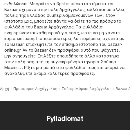
εκδηλώσεις. Μπορείτε να βρείτε υποκαταστήματα του
Bazaar όχι μόνο στην πόλη Αρχάγγελος, αλλά και σε άλλες
πόλεις της Ελλάδας συμπεριλαμβανομένων των . Στον
ιστότοπό μας, μπορείτε πάντα να δείτε το πιο πρόσφατο
φυλλάδιο του Bazaar Αρχάγγελος. Τα φυλλάδια
ενημερώνονται καθημερινά για εσάς, ώστε να μη χάνετε
καμία έκπτωση. Για περισσότερες λεπτομέρειες σχετικά με
το Bazaar, επισκεφτείτε τον επίσημο ιστότοπό του
bazaar-
online.gr
. Αν το Bazaar δεν προσφέρει αυτό που ψάχνετε,
μην ανησυχείτε. Επιλέξτε οποιοδήποτε άλλο κατάστημα
στην πόλη σας από τη συγκεκριμένη κατηγορία
Σούπερ
Μάρκετ
: . Ρίξτε μια ματιά στα φυλλάδιά τους και μπορεί να
ανακαλύψετε ακόμα καλύτερες προσφορές.
Αρχή
Προσφορές Αρχάγγελος
Σούπερ Μάρκετ Αρχάγγελος
Bazaar 
Fylladiomat