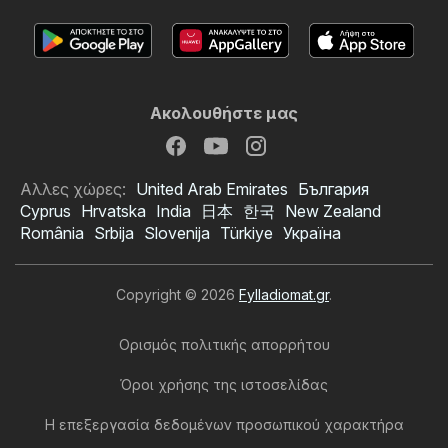
Ακολουθήστε μας
Αλλες χώρες:
United Arab Emirates
България
Cyprus
Hrvatska
India
日本
한국
New Zealand
România
Srbija
Slovenija
Türkiye
Україна
Copyright © 2026
Fylladiomat.gr
.
Ορισμός πολιτικής απορρήτου
Όροι χρήσης της ιστοσελίδας
Η επεξεργασία δεδομένων προσωπικού χαρακτήρα