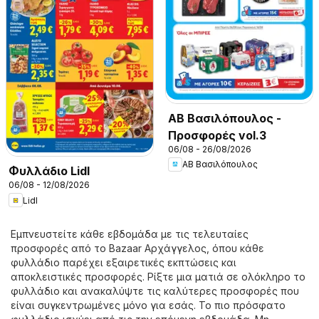
ΑΒ Βασιλόπουλος -
Προσφορές vol.3
06/08 - 26/08/2026
ΑΒ Βασιλόπουλος
Φυλλάδιο Lidl
06/08 - 12/08/2026
Lidl
Εμπνευστείτε κάθε εβδομάδα με τις τελευταίες
προσφορές από το Bazaar Αρχάγγελος, όπου κάθε
φυλλάδιο παρέχει εξαιρετικές εκπτώσεις και
αποκλειστικές προσφορές. Ρίξτε μια ματιά σε ολόκληρο το
φυλλάδιο και ανακαλύψτε τις καλύτερες προσφορές που
είναι συγκεντρωμένες μόνο για εσάς. Το πιο πρόσφατο