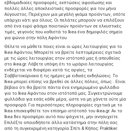
εβδομαδιαίες προσφορές, εκπτώσεις αφοσίωσης και
πολλές άλλες αποκλειστικές προσφορές για τον μήνα
Αύγουστος. Περιέχουν μια μεγάλη γκάμα προϊόντων, οπότε
υπάρχει κάτι για όλους. Οι πελάτες μπορούν να επιλέξουν
από ένα ευρύ φάσμα ποιοτικών προϊόντων σε ελκυστικές
τιμές, γεγονός που καθιστά το Ikea ένα δημοφιλές σημείο
για ψώνια στην πόλη Αφάντου.
Θέλετε να μάθετε ποιες είναι οι ώρες λειτουργίας για το
Ikea Αφάντου; Μπορείτε να βρείτε λεπτομέρειες σχετικά
με τις ώρες λειτουργίας στον ιστότοπό μας ή απευθείας
στο
ikea.gr
. Λάβετε υπόψη ότι το ωράριο λειτουργίας
ενδέχεται να διαφέρει κατά τις αργίες, τα
Σαββατοκύριακα ή τις ημέρες με ειδικές εκδηλώσεις. Το
Ikea μπορεί επίσης να βρεθεί σε άλλες πόλεις, όπως: . Είναι
βέβαιο ότι θα βρείτε πάντα ένα ενημερωμένο φυλλάδιο
για το Ikea Αφάντου στον ιστότοπό μας. Συγκεντρώνουμε
φυλλάδια για εσάς κάθε μέρα, ώστε να μη χάνετε ούτε μία
προσφορά. Για περισσότερες πληροφορίες σχετικά με το
Ikea επισκεφθείτε τον επίσημο ιστότοπό του
ikea.gr
. Αν το
Ikea δεν προσφέρει αυτό που ψάχνετε, μην ανησυχείτε.
Επιλέξτε οποιοδήποτε άλλο κατάστημα στην πόλη σας
από τη συγκεκριμένη κατηγορία
Σπίτι & Κήπος
:
Praktiker
.