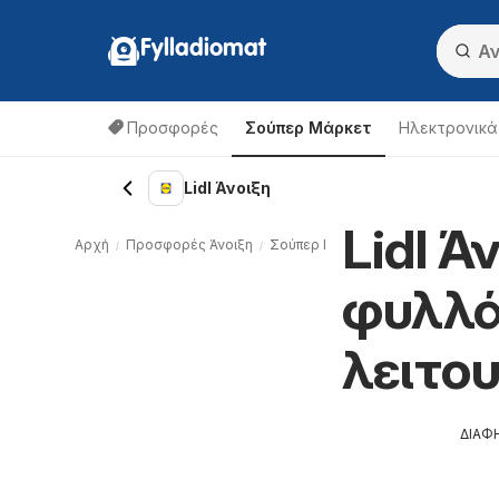
Fylladiomat
Προσφορές
Σούπερ Μάρκετ
Hλεκτρονικά
Lidl Άνοιξη
Lidl Ά
Αρχή
Προσφορές Άνοιξη
Σούπερ Μάρκετ Άνοιξη
Lidl Άνοι
φυλλά
λειτο
ΔΙΑΦ