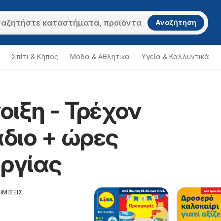
Αναζήτηση
Σπίτι & Κήπος
Μόδα & Aθλητικα
Υγεία & Καλλυντικά
νοιξη - Τρέχον
ξη
διο + ώρες
υργίας
ΗΜΙΣΕΙΣ