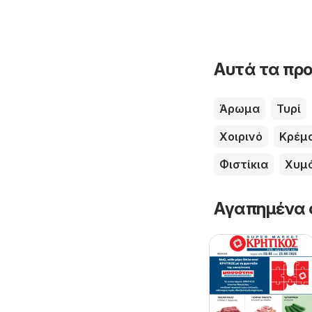
Αυτά τα προ
Άρωμα
Τυρί
Χοιρινό
Κρέμ
Φιστίκια
Χυμ
Αγαπημένα 