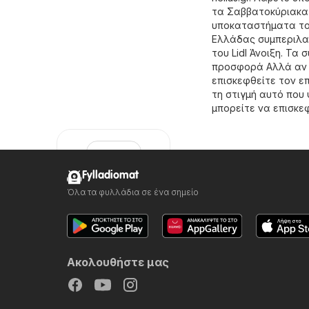
τα Σαββατοκύριακα ή
υποκαταστήματα του 
Ελλάδας συμπεριλα
του Lidl Άνοιξη. Τα
προσφορά Αλλά αν ψ
επισκεφθείτε τον ε
τη στιγμή αυτό που
μπορείτε να επισκε
Fylladiomat
Όλα τα φυλλάδια σε ένα σημείο
Lidl
Ακολουθήστε μας