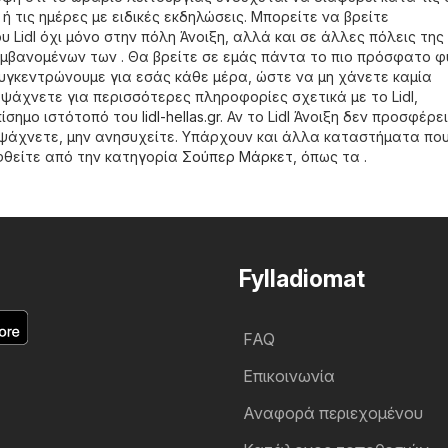
 τις ημέρες με ειδικές εκδηλώσεις. Μπορείτε να βρείτε
Lidl όχι μόνο στην πόλη Άνοιξη, αλλά και σε άλλες πόλεις της
μβανομένων των . Θα βρείτε σε εμάς πάντα το πιο πρόσφατο 
 συγκεντρώνουμε για εσάς κάθε μέρα, ώστε να μη χάνετε καμία
άχνετε για περισσότερες πληροφορίες σχετικά με το Lidl,
πίσημο ιστότοπό του
lidl-hellas.gr
. Αν το Lidl Άνοιξη δεν προσφέρε
 ψάχνετε, μην ανησυχείτε. Υπάρχουν και άλλα καταστήματα πο
φθείτε από την κατηγορία
Σούπερ Μάρκετ
, όπως τα .
Fylladiomat
FAQ
Επικοινωνία
Αναφορά περιεχομένου