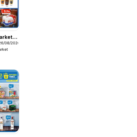
arket -
26/08/2026
ς
rket