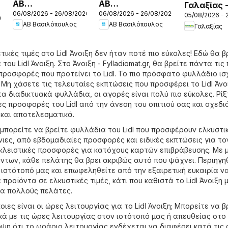
ΑΒ
ΑΒ
Γαλαξίας 
06/08/2026 - 26/08/2026
06/08/2026 - 26/08/2026
Βασιλόπουλος -
Βασιλόπουλος -
05/08/2026 - 
Προσφορέ
26
ΑΒ Βασιλόπουλος
ΑΒ Βασιλόπουλος
Γαλαξίας
Προσφορές vol.3
Προσφορές vol.2
τικές τιμές στο Lidl Άνοιξη δεν ήταν ποτέ πιο εύκολες! Εδώ θα β
του Lidl Άνοιξη. Στο
Άνοιξη - Fylladiomat.gr
, θα βρείτε πάντα τις 
προσφορές που προτείνει το Lidl. Το πιο πρόσφατο φυλλάδιο ισ
 Μη χάσετε τις τελευταίες εκπτώσεις που προσφέρει το Lidl Άνο
τα διαδικτυακά φυλλάδια, οι αγορές είναι πολύ πιο εύκολες. Ρίξ
ς προσφορές του Lidl από την άνεση του σπιτιού σας και σχεδι
και αποτελεσματικά.
 μπορείτε να βρείτε φυλλάδια του Lidl που προσφέρουν ελκυστι
ιες, από εβδομαδιαίες προσφορές και ειδικές εκπτώσεις για το
λειστικές προσφορές για κατόχους καρτών επιβράβευσης. Με 
ντων, κάθε πελάτης θα βρει ακριβώς αυτό που ψάχνει. Περιηγη
ιστότοπό μας και επωφεληθείτε από την εξαιρετική ευκαιρία ν
προϊόντα σε ελκυστικές τιμές, κάτι που καθιστά το Lidl Άνοιξη 
ια πολλούς πελάτες.
ιες είναι οι ώρες λειτουργίας για το Lidl Άνοιξη; Μπορείτε να β
κά με τις ώρες λειτουργίας στον ιστότοπό μας ή απευθείας στο
όψη ότι το ωράριο λειτουργίας ενδέχεται να διαφέρει κατά τις 