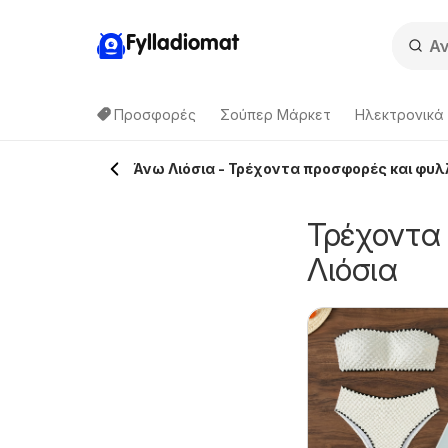
Fylladiomat
Προσφορές
Σούπερ Μάρκετ
Hλεκτρονικά
Άνω Λιόσια - Τρέχοντα προσφορές και φυλ
Τρέχοντα
Λιόσια
ynka -
Kατάλογος Black
6/08/2026 - 26/08/2026
ροσφορές