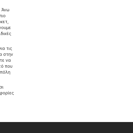
η Άνω
πιο
κετ
,
νουμε
ιδικές
ια τις
α στην
τε να
τό που
 πόλη
αι
οφορίες