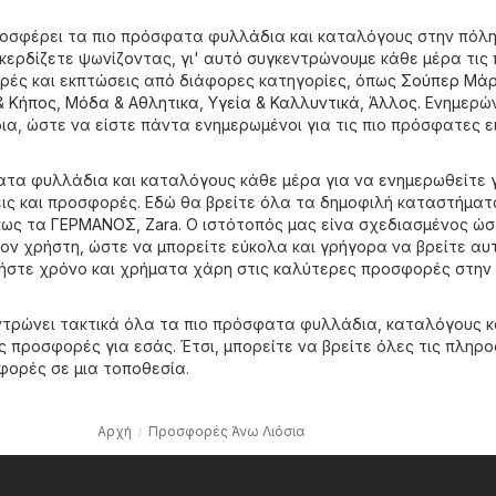
ροσφέρει τα πιο πρόσφατα φυλλάδια και καταλόγους στην πόλ
κερδίζετε ψωνίζοντας, γι' αυτό συγκεντρώνουμε κάθε μέρα τις 
ές και εκπτώσεις από διάφορες κατηγορίες, όπως
Σούπερ Μάρ
& Κήπος
,
Μόδα & Aθλητικα
,
Υγεία & Καλλυντικά
,
Άλλος
. Ενημερώ
α, ώστε να είστε πάντα ενημερωμένοι για τις πιο πρόσφατες ε
ατα φυλλάδια και καταλόγους κάθε μέρα για να ενημερωθείτε γ
ις και προσφορές. Εδώ θα βρείτε όλα τα δημοφιλή καταστήματ
πως τα
ΓΕΡΜΑΝΟΣ
,
Zara
. Ο ιστότοπός μας είνα σχεδιασμένος ώσ
 τον χρήστη, ώστε να μπορείτε εύκολα και γρήγορα να βρείτε αυ
ήστε χρόνο και χρήματα χάρη στις καλύτερες προσφορές στην
κεντρώνει τακτικά όλα τα πιο πρόσφατα φυλλάδια, καταλόγους κ
ς προσφορές για εσάς. Έτσι, μπορείτε να βρείτε όλες τις πληρ
σφορές σε μια τοποθεσία.
Αρχή
Προσφορές Άνω Λιόσια