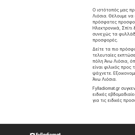
Ο ιστότοπός μας π
Λιόσια. Θέλουμε να 
πρόσφατες προσφορ
Hλεκτρονικά
,
Σπίτι 
συνεχώς τα φυλλάδι
προσφορές.
Δείτε τα πιο πρόσφ
τελευταίες εκπτώσε
πόλη Άνω Λιόσια, ό
είναι φιλικός προς
ψάχνετε. Εξοικονομ
Άνω Λιόσια.
Fylladiomat.gr συγ
ειδικές εβδομαδιαίε
για τις ειδικές προ