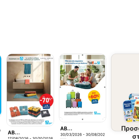
Προσ
ΑΒ
26
ΑΒ
30/03/2026 - 30/08/2026
Βασιλόπουλος -
σ
17/08/2026 - 30/10/2026