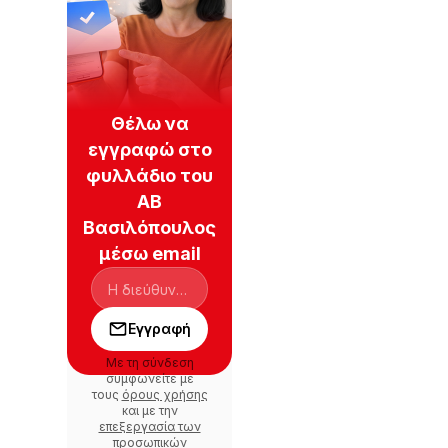
Θέλω να
εγγραφώ στο
φυλλάδιο του
ΑΒ
Βασιλόπουλος
μέσω email
Εγγραφή
Με τη σύνδεση
συμφωνείτε με
τους
όρους χρήσης
και με την
επεξεργασία των
προσωπικών