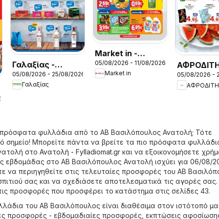
Market in -
05/08/2026 - 11/08/2026
Γαλαξίας -
Προσφορές
ΑΦΡΟΔΙΤΗ
Market in
05/08/2026 - 25/08/2026
05/08/2026 - 
Προσφορές
Προσφορέ
Γαλαξίας
ΑΦΡΟΔΙΤ
6
ο πρόσφατα φυλλάδια από το ΑΒ Βασιλόπουλος Ανατολή; Τότε
ό σημείο! Μπορείτε πάντα να βρείτε τα πιο πρόσφατα φυλλάδι
νατολή στο
Ανατολή - Fylladiomat.gr
και να εξοικονομήσετε χρήμ
 εβδομάδας στο ΑΒ Βασιλόπουλος Ανατολή ισχύει για 06/08/20
τε να περιηγηθείτε στις τελευταίες προσφορές του ΑΒ Βασιλό
σπιτιού σας και να σχεδιάσετε αποτελεσματικά τις αγορές σας.
ις προσφορές που προσφέρει το κατάστημα στις σελίδες 43.
λλάδια του ΑΒ Βασιλόπουλος είναι διαθέσιμα στον ιστότοπό μα
ές προσφορές - εβδομαδιαίες προσφορές, εκπτώσεις αφοσίωσης