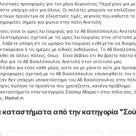
ειστικές προσφορές για τον μήνα Αύγουστος. Περιέχουν μια μ
πότε υπάρχει κάτι για όλους. Οι πελάτες μπορούν να επιλέξουν
οτικών προϊόντων σε ελκυστικές τιμές, γεγονός που καθιστά το
ημοφιλές σημείο για ψώνια στην πόλη Ανατολή.
οιες είναι οι ώρες λειτουργίας για το ΑΒ Βασιλόπουλος Ανατολ
 λεπτομέρειες σχετικά με τις ώρες λειτουργίας στον ιστότοπό 
. Λάβετε υπόψη ότι το ωράριο λειτουργίας ενδέχεται να διαφέ
ατοκύριακα ή τις ημέρες με ειδικές εκδηλώσεις. Το ΑΒ Βασιλόπο
εθεί σε άλλες πόλεις, όπως: . Είναι βέβαιο ότι θα βρείτε πάντα 
ιο για το ΑΒ Βασιλόπουλος Ανατολή στον ιστότοπό μας.
λάδια για εσάς κάθε μέρα, ώστε να μη χάνετε ούτε μία προσφ
ληροφορίες σχετικά με το ΑΒ Βασιλόπουλος επισκεφθείτε τον ε
 Εάν δεν υπάρχει υποκατάστημα του ΑΒ Βασιλόπουλος στην πόλ
 προς πώληση τα προϊόντα που χρειάζεστε, κανένα πρόβλημα.
 καταστήματα στην κατηγορία
Σούπερ Μάρκετ
στην πόλη σας, 
ς
,
Market in
.
 καταστήματα από την κατηγορία "Σο