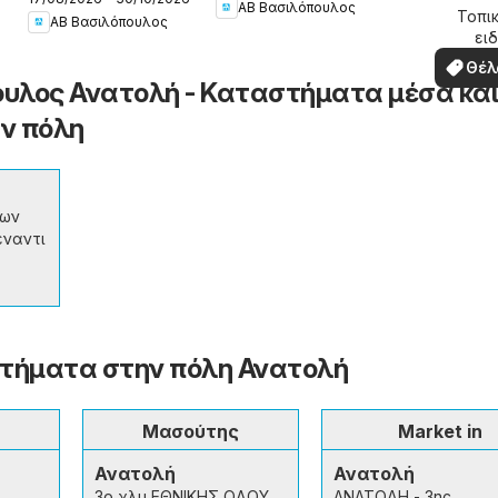
Βασιλόπουλος -
ΑΒ Βασιλόπουλος
Φυλλάδιο French
περ
Τοπικ
ΑΒ Βασιλόπουλος
Προσφορές
ειδ
Bull Continuity
σ
Laura Ashley
προσ
leaflet 2026
Θέλ
υλος Ανατολή - Καταστήματα μέσα και
δω
ν πόλη
νων
έναντι
τήματα στην πόλη Ανατολή
Μασούτης
Market in
Ανατολή
Ανατολή
3ο χλμ ΕΘΝΙΚΗΣ ΟΔΟΥ
ΑΝΑΤΟΛΗ - 3ης