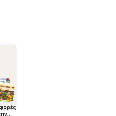
φορές
την