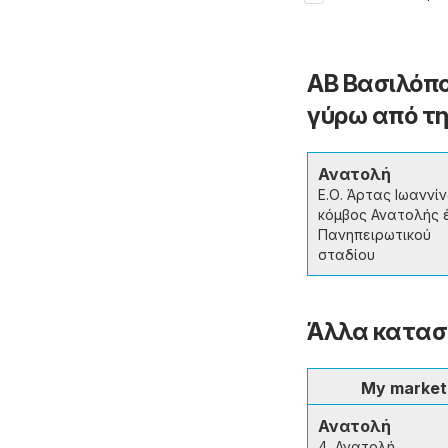
Προσφορές vol.2
ΑΒ Βασιλόπο
γύρω από τη
Ανατολή
Ε.Ο. Άρτας Ιωαννί
κόμβος Ανατολής 
Πανηπειρωτικού
σταδίου
Άλλα κατασ
My market
Ανατολή
4, Ανατολή