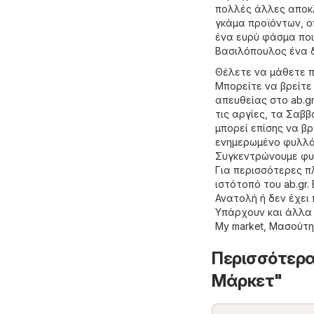
πολλές άλλες αποκλ
γκάμα προϊόντων, ο
ένα ευρύ φάσμα ποι
Βασιλόπουλος ένα δ
Θέλετε να μάθετε π
Μπορείτε να βρείτε
απευθείας στο
ab.gr
τις αργίες, τα Σαββ
μπορεί επίσης να βρ
ενημερωμένο φυλλάδ
Συγκεντρώνουμε φυλ
Για περισσότερες π
ιστότοπό του
ab.gr
.
Ανατολή ή δεν έχει
Υπάρχουν και άλλα
My market
,
Μασούτη
Περισσότερα
Μάρκετ"