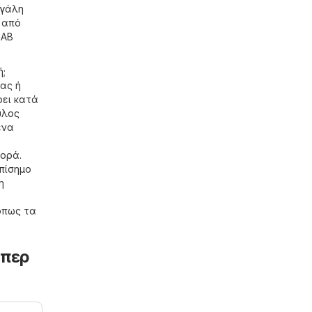
εγάλη
 από
 ΑΒ
ή;
μας ή
ρει κατά
υλος
ένα
ορά.
πίσημο
η
όπως τα
ύπερ