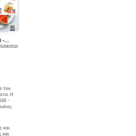
 -
25/08/2026
ς
Η
α του
ατα. Η
26 -
πουλος
ς και
 και