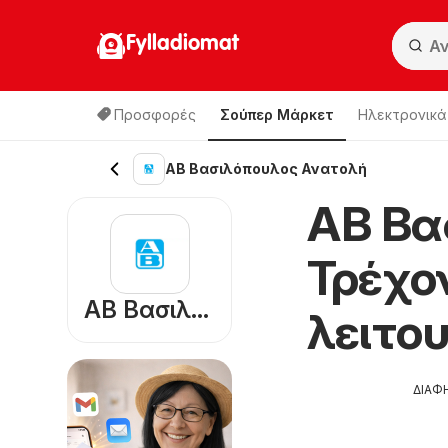
Fylladiomat
Προσφορές
Σούπερ Μάρκετ
Hλεκτρονικά
ΑΒ Βασιλόπουλος Ανατολή
ΑΒ Βα
Τρέχο
ΑΒ Βασιλόπουλος
λειτο
ΔΙΑΦ