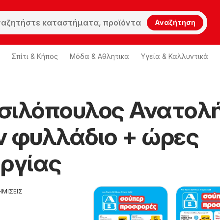
Αναζήτηση
Σπίτι & Κήπος
Μόδα & Aθλητικα
Υγεία & Καλλυντικά
σιλόπουλος Ανατολή
ν φυλλάδιο + ώρες
υργίας
ΗΜΙΣΕΙΣ