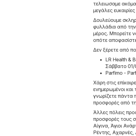
τελειωσαμε ακόμα
μεγάλες ευκαιρίες
Δουλεύουμε σκληρ
φυλλάδια από την
μέρος. Μπορείτε ν
οπότε αποφασίστε
Δεν ξέρετε από πο
LR Health & 
Σάββατο 01/
Parfimo - Pa
Χάρη στις επίκαιρ
ενημερωμένοι και 
γνωρίζετε πάντα π
προσφορές από τη
Άλλες πόλεις προσ
προσφορές τους 
Αίγινα
,
Άγιοι Ανάρ
Ρέντης
,
Αχαρνές
,