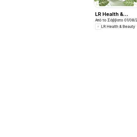
LR Health &
Από το Σάββατο 01/08/
Beauty -
LR Health & Beauty
Kατάλογος
08/2026