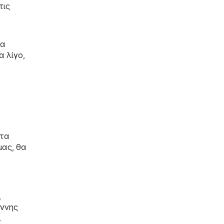
τις
να
α λίγο,
ντα
μας, θα
,
άννης
.