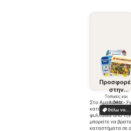
Προσφορέ
στην
περιοχή
Τοπικές και
ειδικές
Στο
Αμαλιάδα - Fyl
σας
προσφορές
καταλόγων από τ
Θέλω να
φυλλάδια από την
δω
μπορείτε να βρείτ
καταστήματα σε α