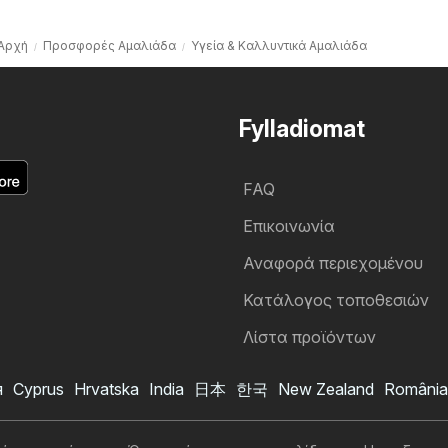
Αρχή
Προσφορές Αμαλιάδα
Υγεία & Καλλυντικά Αμαλιάδα
Fylladiomat
FAQ
Επικοινωνία
Αναφορά περιεχομένου
Κατάλογος τοποθεσιών
Λίστα προϊόντων
я
Cyprus
Hrvatska
India
日本
한국
New Zealand
România