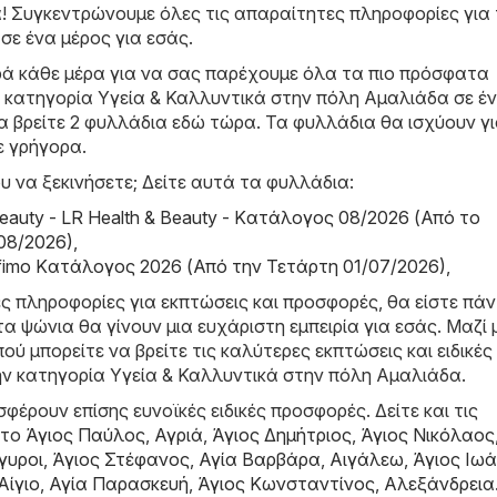
! Συγκεντρώνουμε όλες τις απαραίτητες πληροφορίες για 
 σε ένα μέρος για εσάς.
ά κάθε μέρα για να σας παρέχουμε όλα τα πιο πρόσφατα
 κατηγορία Υγεία & Καλλυντικά στην πόλη Αμαλιάδα σε έ
α βρείτε 2 φυλλάδια εδώ τώρα. Τα φυλλάδια θα ισχύουν γι
 γρήγορα.
υ να ξεκινήσετε; Δείτε αυτά τα φυλλάδια:
Beauty - LR Health & Beauty - Kατάλογος 08/2026 (Από το
08/2026)
,
rfimo Kατάλογος 2026 (Από την Τετάρτη 01/07/2026)
,
ες πληροφορίες για εκπτώσεις και προσφορές, θα είστε πά
τα ψώνια θα γίνουν μια ευχάριστη εμπειρία για εσάς. Μαζί 
ού μπορείτε να βρείτε τις καλύτερες εκπτώσεις και ειδικές
ν κατηγορία Υγεία & Καλλυντικά στην πόλη Αμαλιάδα.
φέρουν επίσης ευνοϊκές ειδικές προσφορές. Δείτε και τις
στο
Άγιος Παύλος
,
Αγριά
,
Άγιος Δημήτριος
,
Άγιος Νικόλαος
γυροι
,
Άγιος Στέφανος
,
Αγία Βαρβάρα
,
Αιγάλεω
,
Άγιος Ιω
Αίγιο
,
Αγία Παρασκευή
,
Άγιος Κωνσταντίνος
,
Αλεξάνδρεια