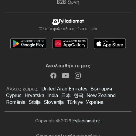
B2B ζώνη
Fylladiomat
Όλα τα φυλλάδια σε ένα σημείο
Ακολουθήστε μας
Αλλες χώρες:
United Arab Emirates
България
Cyprus
Hrvatska
India
日本
한국
New Zealand
România
Srbija
Slovenija
Türkiye
Україна
Copyright © 2026
Fylladiomat.gr
.
Ορισμός πολιτικής απορρήτου