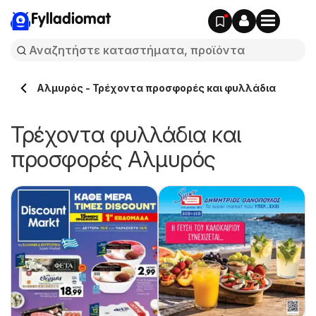
Fylladiomat
Αλμυρός - Τρέχοντα προσφορές και φυλλάδια
Τρέχοντα φυλλάδια και
προσφορές Αλμυρός
ς