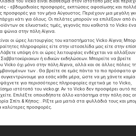
λλάδια του Vicko είναι διαθέσιμα στον ιστότοπό μας και περιέχ
ές - εβδομαδιαίες προσφορές, εκπτώσεις αφοσίωσης και πολλ
ς προσφορές για τον μήνα Αύγουστος. Περιέχουν μια μεγάλη γ
πάρχει κάτι για όλους. Οι πελάτες μπορούν να επιλέξουν από έ
οϊόντων σε ελκυστικές τιμές, γεγονός που καθιστά το Vicko έν
α ψώνια στην πόλη Αίγινα.
ίναι οι ώρες λειτουργίας του καταστήματος Vicko Αίγινα; Μπορ
αραίτητες πληροφορίες είτε στην ιστοσελίδα μας είτε στην επίσ
. Λάβετε υπόψη ότι οι ώρες λειτουργίας ενδέχεται να αλλάξουν
, Σαββατοκύριακων ή ειδικών εκδηλώσεων. Μπορείτε να βρείτε
 Vicko όχι μόνο στην πόλη Αίγινα, αλλά και σε άλλες πόλεις τ
μβανομένων των . Θα βρείτε σε εμάς πάντα το πιο πρόσφατο 
Τα συγκεντρώνουμε για εσάς κάθε μέρα, ώστε να μη χάνετε καμία
άχνετε για περισσότερες πληροφορίες σχετικά με το Vicko,
πίσημο ιστότοπό του
vicko.gr
. Αν το Vicko δεν προσφέρει αυτό π
χείτε. Επιλέξτε οποιοδήποτε άλλο κατάστημα στην πόλη σας α
γορία
Σπίτι & Κήπος
: . Ρίξτε μια ματιά στα φυλλάδιά τους και μπο
 καλύτερες προσφορές.