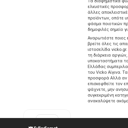
Τα διαφημιστικά φυ
ελκυστικές προσφορ
άλλες αποκλειστικέ
προϊόντων, οπότε υ
φάσμα ποιοτικών πρ
δημοφιλές σημείο γι
Αναρωτιέστε ποιες ε
βρείτε όλες τις απ
ιστοσελίδα
vicko.gr
τη διάρκεια αργιών
υποκαταστήματα του
Ελλάδας συμπεριλα
του Vicko Αίγινα. 
προσφορά Αλλά αν ψ
επισκεφθείτε τον ε
ψάχνετε, μην ανησυ
συγκεκριμένη κατη
ανακαλύψετε ακόμα