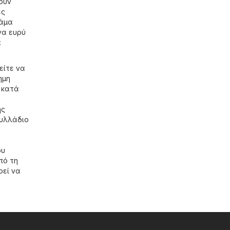
ουν
ές
κάμα
να ευρύ
α
είτε να
ημη
 κατά
ης
φυλλάδιο
ου
πό τη
ρεί να