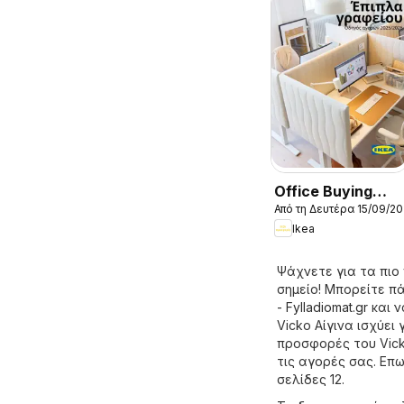
Office Buying
Από τη Δευτέρα 15/09/2
Guide 2025
Ikea
Ψάχνετε για τα πιο
σημείο! Μπορείτε π
- Fylladiomat.gr
και ν
Vicko Αίγινα ισχύει
προσφορές του Vick
τις αγορές σας. Επ
σελίδες 12.