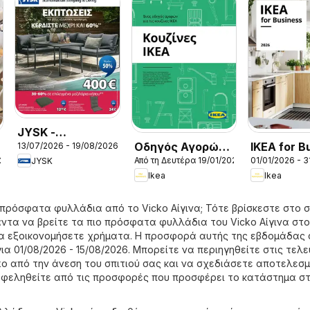
JYSK -
Οδηγός Αγορών
IKEA for B
13/07/2026 - 19/08/2026
Προσφορές
025
Από τη Δευτέρα 19/01/2026
01/01/2026 - 3
JYSK
Κουζίνες IKEA
2026
Ikea
Ikea
 πρόσφατα φυλλάδια από το Vicko Αίγινα; Τότε βρίσκεστε στο 
άντα να βρείτε τα πιο πρόσφατα φυλλάδια του Vicko Αίγινα στ
α εξοικονομήσετε χρήματα. Η προσφορά αυτής της εβδομάδας 
 για 01/08/2026 - 15/08/2026. Μπορείτε να περιηγηθείτε στις τελ
o από την άνεση του σπιτιού σας και να σχεδιάσετε αποτελεσ
ωφεληθείτε από τις προσφορές που προσφέρει το κατάστημα στ