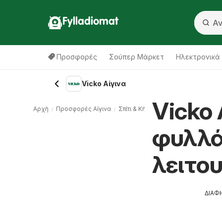
Fylladiomat
Προσφορές
Σούπερ Μάρκετ
Hλεκτρονικά
Vicko Αίγινα
Vicko 
Αρχή
Προσφορές Αίγινα
Σπίτι & Κήπος Αίγινα
Vicko Αίγινα
φυλλά
λειτο
ΔΙΑΦ