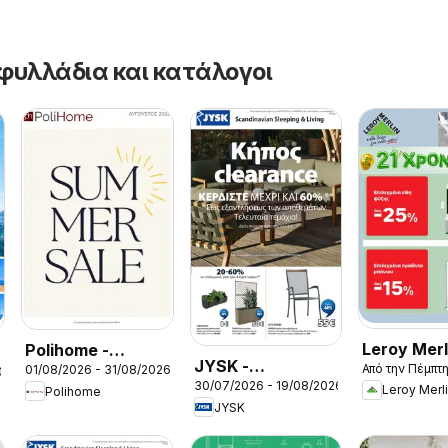
φυλλάδια και κατάλογοι
Leroy Merl
Polihome -
JYSK -
Από την Πέμπτ
01/08/2026 - 31/08/2026
Προσφορέ
026
Προσφορές
30/07/2026 - 19/08/2026
Προσφορές
Leroy Merl
Polihome
JYSK
Κήπος clearence