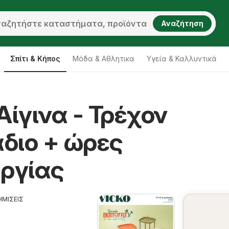
Αναζήτηση
Σπίτι & Κήπος
Μόδα & Aθλητικα
Υγεία & Καλλυντικά
Αίγινα - Τρέχον
διο + ώρες
υργίας
ΗΜΙΣΕΙΣ