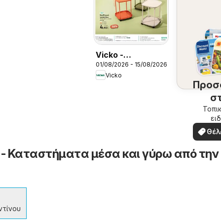
Vicko -
01/08/2026 - 15/08/2026
Προσφορές
Vicko
Προσ
σ
περ
Τοπικ
ειδ
σ
προσ
Θέλ
δω
α - Καταστήματα μέσα και γύρω από την
ντίνου