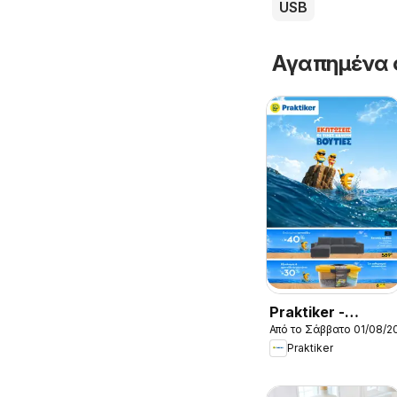
USB
Αγαπημένα 
Praktiker -
Από το Σάββατο 01/08/2
Προσφορές
Praktiker