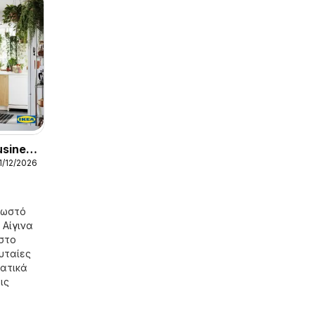
usiness
1/12/2026
σωστό
ο
Αίγινα
στο
ευταίες
ματικά
ις