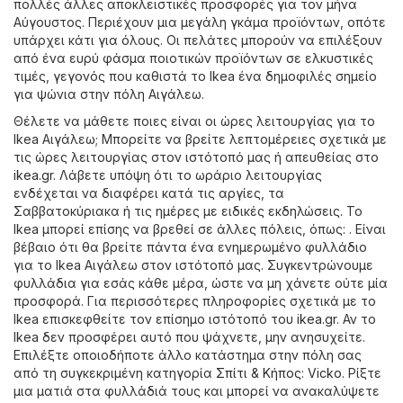
πολλές άλλες αποκλειστικές προσφορές για τον μήνα
Αύγουστος. Περιέχουν μια μεγάλη γκάμα προϊόντων, οπότε
υπάρχει κάτι για όλους. Οι πελάτες μπορούν να επιλέξουν
από ένα ευρύ φάσμα ποιοτικών προϊόντων σε ελκυστικές
τιμές, γεγονός που καθιστά το Ikea ένα δημοφιλές σημείο
για ψώνια στην πόλη Αιγάλεω.
Θέλετε να μάθετε ποιες είναι οι ώρες λειτουργίας για το
Ikea Αιγάλεω; Μπορείτε να βρείτε λεπτομέρειες σχετικά με
τις ώρες λειτουργίας στον ιστότοπό μας ή απευθείας στο
ikea.gr
. Λάβετε υπόψη ότι το ωράριο λειτουργίας
ενδέχεται να διαφέρει κατά τις αργίες, τα
Σαββατοκύριακα ή τις ημέρες με ειδικές εκδηλώσεις. Το
Ikea μπορεί επίσης να βρεθεί σε άλλες πόλεις, όπως: . Είναι
βέβαιο ότι θα βρείτε πάντα ένα ενημερωμένο φυλλάδιο
για το Ikea Αιγάλεω στον ιστότοπό μας. Συγκεντρώνουμε
φυλλάδια για εσάς κάθε μέρα, ώστε να μη χάνετε ούτε μία
προσφορά. Για περισσότερες πληροφορίες σχετικά με το
Ikea επισκεφθείτε τον επίσημο ιστότοπό του
ikea.gr
. Αν το
Ikea δεν προσφέρει αυτό που ψάχνετε, μην ανησυχείτε.
Επιλέξτε οποιοδήποτε άλλο κατάστημα στην πόλη σας
από τη συγκεκριμένη κατηγορία
Σπίτι & Κήπος
:
Vicko
. Ρίξτε
μια ματιά στα φυλλάδιά τους και μπορεί να ανακαλύψετε