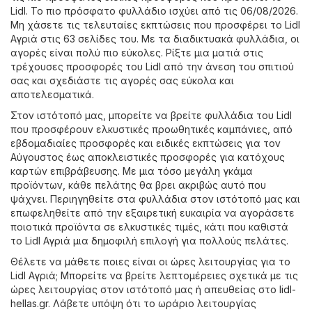
Lidl. Το πιο πρόσφατο φυλλάδιο ισχύει από τις 06/08/2026.
Μη χάσετε τις τελευταίες εκπτώσεις που προσφέρει το Lidl
Αγριά στις 63 σελίδες του. Με τα διαδικτυακά φυλλάδια, οι
αγορές είναι πολύ πιο εύκολες. Ρίξτε μια ματιά στις
τρέχουσες προσφορές του Lidl από την άνεση του σπιτιού
σας και σχεδιάστε τις αγορές σας εύκολα και
αποτελεσματικά.
Στον ιστότοπό μας, μπορείτε να βρείτε φυλλάδια του Lidl
που προσφέρουν ελκυστικές προωθητικές καμπάνιες, από
εβδομαδιαίες προσφορές και ειδικές εκπτώσεις για τον
Αύγουστος έως αποκλειστικές προσφορές για κατόχους
καρτών επιβράβευσης. Με μια τόσο μεγάλη γκάμα
προϊόντων, κάθε πελάτης θα βρει ακριβώς αυτό που
ψάχνει. Περιηγηθείτε στα φυλλάδια στον ιστότοπό μας και
επωφεληθείτε από την εξαιρετική ευκαιρία να αγοράσετε
ποιοτικά προϊόντα σε ελκυστικές τιμές, κάτι που καθιστά
το Lidl Αγριά μια δημοφιλή επιλογή για πολλούς πελάτες.
Θέλετε να μάθετε ποιες είναι οι ώρες λειτουργίας για το
Lidl Αγριά; Μπορείτε να βρείτε λεπτομέρειες σχετικά με τις
ώρες λειτουργίας στον ιστότοπό μας ή απευθείας στο
lidl-
hellas.gr
. Λάβετε υπόψη ότι το ωράριο λειτουργίας