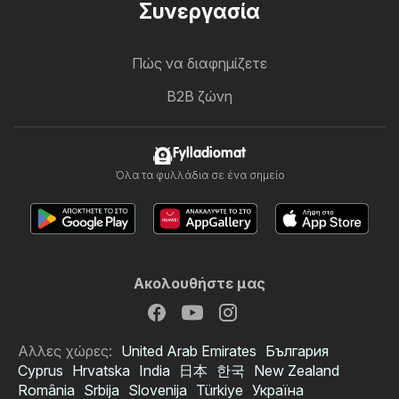
Συνεργασία
Πώς να διαφημίζετε
B2B ζώνη
Fylladiomat
Όλα τα φυλλάδια σε ένα σημείο
Ακολουθήστε μας
Αλλες χώρες:
United Arab Emirates
България
Cyprus
Hrvatska
India
日本
한국
New Zealand
România
Srbija
Slovenija
Türkiye
Україна