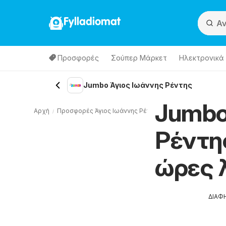
Fylladiomat
Προσφορές
Σούπερ Μάρκετ
Hλεκτρονικά
Jumbo Άγιος Ιωάννης Ρέντης
Jumbo
Αρχή
Προσφορές Άγιος Ιωάννης Ρέντης
Άλλος Άγιος Ιωάνν
Ρέντη
ώρες 
ΔΙΑΦ