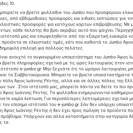
δες 10.
 μπορείτε να βρείτε φυλλάδια του Jumbo που προσφέρουν ελκυ
ιες, από εβδομαδιαίες προσφορές και ειδικές εκπτώσεις για το
λειστικές προσφορές για κατόχους καρτών επιβράβευσης. Με 
ντων, κάθε πελάτης θα βρει ακριβώς αυτό που ψάχνει. Περιηγη
ιστότοπό μας και επωφεληθείτε από την εξαιρετική ευκαιρία ν
προϊόντα σε ελκυστικές τιμές, κάτι που καθιστά το Jumbo Άγιο
 δημοφιλή επιλογή για πολλούς πελάτες.
ίναι ανοιχτό το συγκεκριμένο υποκατάστημα του Jumbo Άγιος Ι
α βρείτε πληροφορίες σχετικά με τις ώρες λειτουργίας στον ισ
 ιστότοπο
e-jumbo.gr
. Μην ξεχνάτε ότι το ωράριο λειτουργίας μ
ς και τα Σαββατοκύριακα. Μπορείτε να βρείτε υποκαταστήματα 
ν πόλη Άγιος Ιωάννης Ρέντης, αλλά και σε άλλες πόλεις της Ελ
ν των . Στον ιστότοπό μας, μπορείτε πάντα να δείτε το πιο 
 Άγιος Ιωάννης Ρέντης. Τα φυλλάδια ενημερώνονται καθημεριν
άνετε καμία έκπτωση. Για περισσότερες λεπτομέρειες σχετικά μ
ε τον επίσημο ιστότοπό του
e-jumbo.gr
. Εάν δεν υπάρχει υποκα
η Άγιος Ιωάννης Ρέντης ή δεν έχει προς πώληση τα προϊόντα π
α πρόβλημα. Υπάρχουν και άλλα καταστήματα στην κατηγορία
Ά
 τα .