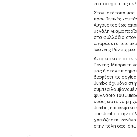
κατάστημα στις σελί
Στον ιστότοπό μας,
προωθητικές καμπάν
Αύγουστος έως αποκ
μεγάλη γκάμα προϊό
στα φυλλάδια στον 
αγοράσετε ποιοτικά 
Ιωάννης Ρέντης μια
Αναρωτιέστε πότε ε
Ρέντης; Μπορείτε ν
μας ή στον επίσημο
διαφέρει τις αργίε
Jumbo όχι μόνο στη
συμπεριλαμβανομένω
φυλλάδιο του Jumbo
εσάς, ώστε να μη χ
Jumbo, επισκεφτείτ
του Jumbo στην πόλ
χρειάζεστε, κανέν
στην πόλη σας, όπως