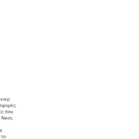
άννης
οσφορές.
ές που
 Άγιος
τε
 το