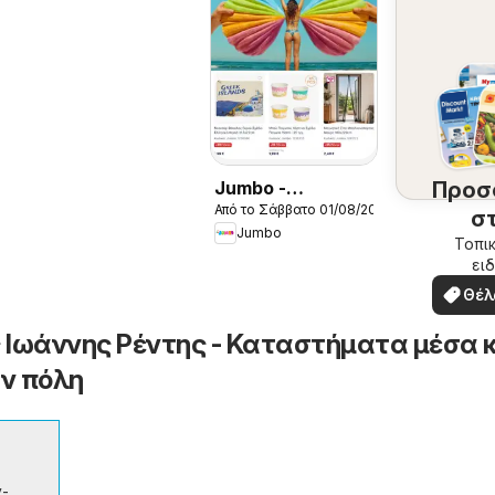
Jumbo -
Προσ
Από το Σάββατο 01/08/2026
Προσφορές
σ
Jumbo
περ
Τοπικ
ειδ
σ
προσ
Θέλ
δω
 Ιωάννης Ρέντης - Καταστήματα μέσα κ
ν πόλη
-