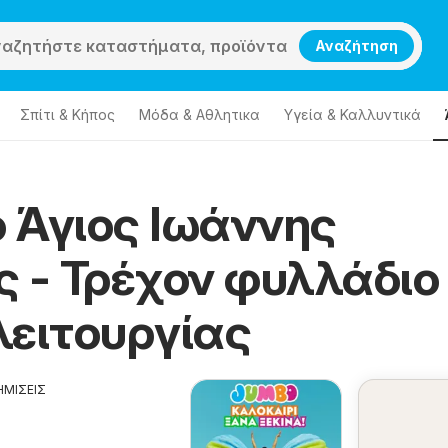
Αναζήτηση
Σπίτι & Κήπος
Μόδα & Aθλητικα
Υγεία & Καλλυντικά
 Άγιος Ιωάννης
ης Ρέντης
Jumbo Άγιος Ιωάννης Ρέντης
ς - Τρέχον φυλλάδιο
λειτουργίας
ΗΜΙΣΕΙΣ