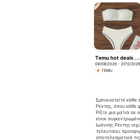
Temu hot deals –
08/08/2026 - 31/12/202
Greece
TEMU
Εμπνευστείτε κάθε 
Ρέντης, όπου κάθε 
Ρίξτε μια ματιά σε
είναι συγκεντρωμέν
Ιωάννης Ρέντης ισχύ
τελευταίες προσφορ
αποτελεσματικά τις