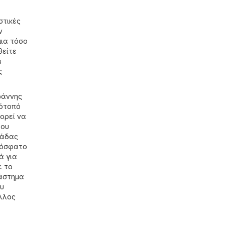
στικές
ν
μια τόσο
θείτε
α
ς
ωάννης
τότοπό
πορεί να
του
λάδας
πρόσφατο
ά για
ε το
τάστημα
ου
λλος