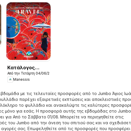
6
Kατάλογος
Από την Τετάρτη 04/06/2025
Καλοκαιρι -
Manessis
Φθινοπωρο 2025
εβδομάδα με τις τελευταίες προσφορές από το Jumbo Άγιος Ιω
φυλλάδιο παρέχει εξαιρετικές εκπτώσεις και αποκλειστικές πρ
 ολόκληρο το φυλλάδιο και ανακαλύψτε τις καλύτερες προσφορ
ες μόνο για εσάς. Η προσφορά αυτής της εβδομάδας στο Jumbo
ει για Από το Σάββατο 01/08. Μπορείτε να περιηγηθείτε στις
ές του Jumbo από την άνεση του σπιτιού σας και να σχεδιάσε
 αγορές σας. Επωφεληθείτε από τις προσφορές που προσφέρει