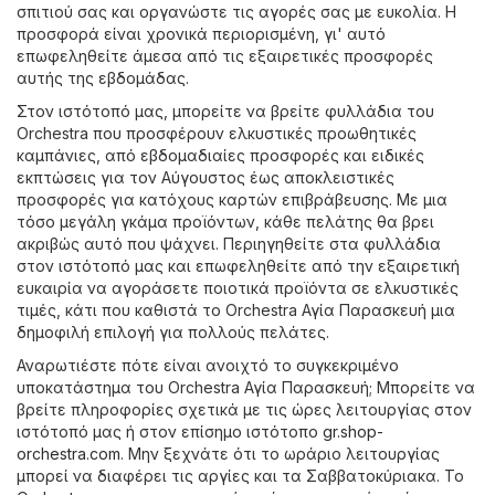
σπιτιού σας και οργανώστε τις αγορές σας με ευκολία. Η
προσφορά είναι χρονικά περιορισμένη, γι' αυτό
επωφεληθείτε άμεσα από τις εξαιρετικές προσφορές
αυτής της εβδομάδας.
Στον ιστότοπό μας, μπορείτε να βρείτε φυλλάδια του
Orchestra που προσφέρουν ελκυστικές προωθητικές
καμπάνιες, από εβδομαδιαίες προσφορές και ειδικές
εκπτώσεις για τον Αύγουστος έως αποκλειστικές
προσφορές για κατόχους καρτών επιβράβευσης. Με μια
τόσο μεγάλη γκάμα προϊόντων, κάθε πελάτης θα βρει
ακριβώς αυτό που ψάχνει. Περιηγηθείτε στα φυλλάδια
στον ιστότοπό μας και επωφεληθείτε από την εξαιρετική
ευκαιρία να αγοράσετε ποιοτικά προϊόντα σε ελκυστικές
τιμές, κάτι που καθιστά το Orchestra Αγία Παρασκευή μια
δημοφιλή επιλογή για πολλούς πελάτες.
Αναρωτιέστε πότε είναι ανοιχτό το συγκεκριμένο
υποκατάστημα του Orchestra Αγία Παρασκευή; Μπορείτε να
βρείτε πληροφορίες σχετικά με τις ώρες λειτουργίας στον
ιστότοπό μας ή στον επίσημο ιστότοπο
gr.shop-
orchestra.com
. Μην ξεχνάτε ότι το ωράριο λειτουργίας
μπορεί να διαφέρει τις αργίες και τα Σαββατοκύριακα. Το