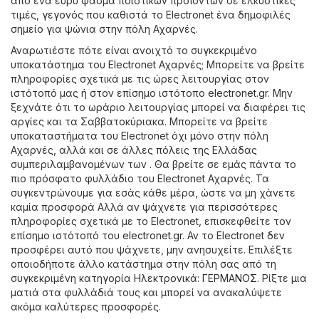
από ένα ευρύ φάσμα ποιοτικών προϊόντων σε ελκυστικές
τιμές, γεγονός που καθιστά το Electronet ένα δημοφιλές
σημείο για ψώνια στην πόλη Αχαρνές.
Αναρωτιέστε πότε είναι ανοιχτό το συγκεκριμένο
υποκατάστημα του Electronet Αχαρνές; Μπορείτε να βρείτε
πληροφορίες σχετικά με τις ώρες λειτουργίας στον
ιστότοπό μας ή στον επίσημο ιστότοπο
electronet.gr
. Μην
ξεχνάτε ότι το ωράριο λειτουργίας μπορεί να διαφέρει τις
αργίες και τα Σαββατοκύριακα. Μπορείτε να βρείτε
υποκαταστήματα του Electronet όχι μόνο στην πόλη
Αχαρνές, αλλά και σε άλλες πόλεις της Ελλάδας
συμπεριλαμβανομένων των . Θα βρείτε σε εμάς πάντα το
πιο πρόσφατο φυλλάδιο του Electronet Αχαρνές. Τα
συγκεντρώνουμε για εσάς κάθε μέρα, ώστε να μη χάνετε
καμία προσφορά Αλλά αν ψάχνετε για περισσότερες
πληροφορίες σχετικά με το Electronet, επισκεφθείτε τον
επίσημο ιστότοπό του
electronet.gr
. Αν το Electronet δεν
προσφέρει αυτό που ψάχνετε, μην ανησυχείτε. Επιλέξτε
οποιοδήποτε άλλο κατάστημα στην πόλη σας από τη
συγκεκριμένη κατηγορία
Hλεκτρονικά
:
ΓΕΡΜΑΝΟΣ
. Ρίξτε μια
ματιά στα φυλλάδιά τους και μπορεί να ανακαλύψετε
ακόμα καλύτερες προσφορές.