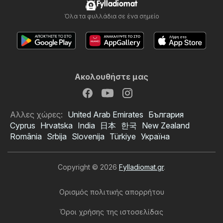
Fylladiomat
Όλα τα φυλλάδια σε ένα σημείο
Ακολουθήστε μας
Αλλες χώρες:
United Arab Emirates
България
Cyprus
Hrvatska
India
日本
한국
New Zealand
România
Srbija
Slovenija
Türkiye
Україна
Copyright © 2026
Fylladiomat.gr
.
Ορισμός πολιτικής απορρήτου
Όροι χρήσης της ιστοσελίδας