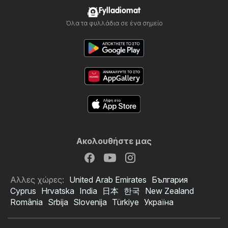
Fylladiomat
Όλα τα φυλλάδια σε ένα σημείο
Ακολουθήστε μας
Αλλες χώρες:
United Arab Emirates
България
Cyprus
Hrvatska
India
日本
한국
New Zealand
România
Srbija
Slovenija
Türkiye
Україна