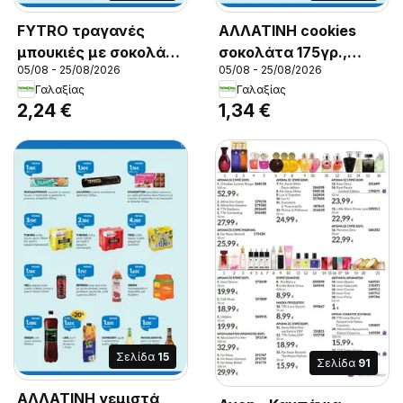
FYTRO τραγανές
ΑΛΛΑΤΙΝΗ cookies
μπουκιές με σοκολάτα
σοκολάτα 175γρ.,
05/08 - 25/08/2026
05/08 - 25/08/2026
γάλακτος 375γρ.,
ΑΛΛΑΤΙΝΗ cookies
Γαλαξίας
Γαλαξίας
FYTRO τραγανές
σοκολάτα 175γρ.
2,24 €
1,34 €
μπουκιές με σοκολάτα
γάλακτος 375γρ.
Σελίδα
15
Σελίδα
91
ΑΛΛΑΤΙΝΗ γεμιστά