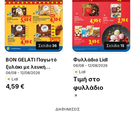
Σελίδα
36
Σελίδα
15
BON GELATI Παγωτό
Φυλλάδιο Lidl
06/08 - 12/08/2026
ξυλάκι με λευκή
Lidl
06/08 - 12/08/2026
σοκολάτα και
Τιμή στο
Lidl
κομματάκια
4,59 €
φυλλάδιο
αμύγδαλο, BON
GELATI Παγωτό
ξυλάκι με λευκή
ΔΙΑΦΗΜΙΣΕΙΣ
σοκολάτα και
κομματάκια αμύγδαλο
Κάθε συσκ. 8 x 75 g