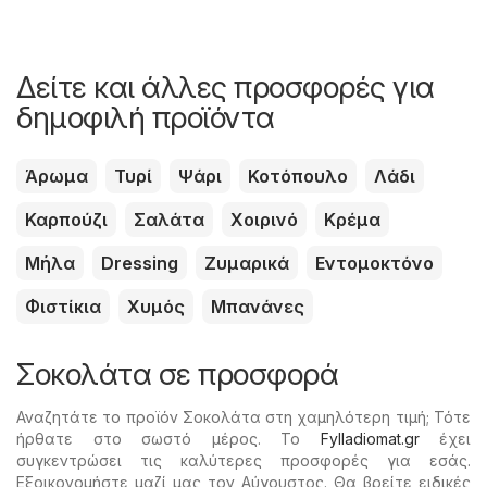
Δείτε και άλλες προσφορές για
δημοφιλή προϊόντα
Άρωμα
Τυρί
Ψάρι
Κοτόπουλο
Λάδι
Καρπούζι
Σαλάτα
Χοιρινό
Κρέμα
Μήλα
Dressing
Ζυμαρικά
Εντομοκτόνο
Φιστίκια
Χυμός
Μπανάνες
Σοκολάτα σε προσφορά
Αναζητάτε το προϊόν Σοκολάτα στη χαμηλότερη τιμή; Τότε
ήρθατε στο σωστό μέρος. Το
Fylladiomat.gr
έχει
συγκεντρώσει τις καλύτερες προσφορές για εσάς.
Εξοικονομήστε μαζί μας τον Αύγουστος. Θα βρείτε ειδικές