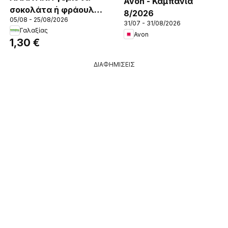
Avon - Καμπάνια
σοκολάτα ή φράουλα
8/2026
05/08 - 25/08/2026
230γρ., ΑΛΛΑΤΙΝΗ
31/07 - 31/08/2026
Γαλαξίας
γεμιστά σοκολάτα ή
Avon
1,30 €
φράουλα 230γρ.
ΔΙΑΦΗΜΙΣΕΙΣ