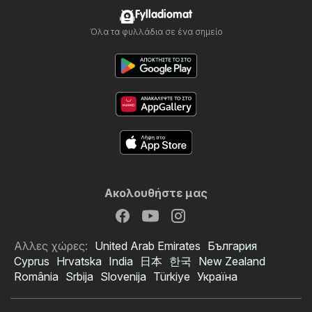
Fylladiomat
Όλα τα φυλλάδια σε ένα σημείο
Ακολουθήστε μας
Αλλες χώρες:
United Arab Emirates
България
Cyprus
Hrvatska
India
日本
한국
New Zealand
România
Srbija
Slovenija
Türkiye
Україна