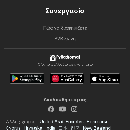
Συνεργασία
Πώς να διαφημίζετε
B2B ζώνη
Fylladiomat
Όλα τα φυλλάδια σε ένα σημείο
Ακολουθήστε μας
Αλλες χώρες:
United Arab Emirates
България
Cyprus
Hrvatska
India
日本
한국
New Zealand