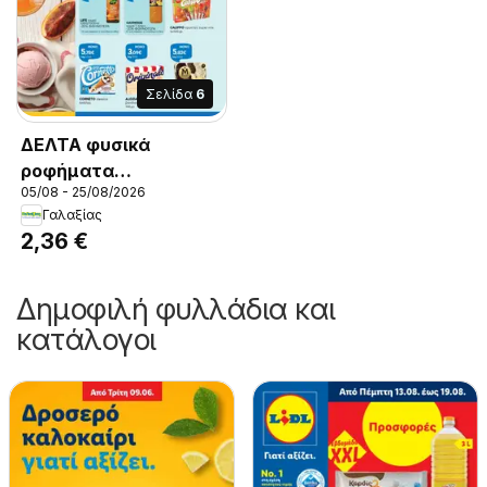
Σελίδα
6
ΔΕΛΤΑ φυσικά
ροφήματα
05/08 - 25/08/2026
1000/1500ml -20%
Γαλαξίας
ΦΘΗΝΟΤΕΡΑ, DELTA
2,36 €
natural drinks
1000/1500ml -20%
Δημοφιλή φυλλάδια και
CHEAPER
κατάλογοι