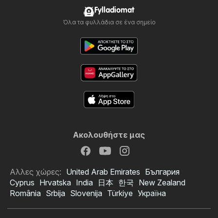
Fylladiomat
Όλα τα φυλλάδια σε ένα σημείο
Ακολουθήστε μας
Αλλες χώρες:
United Arab Emirates
България
Cyprus
Hrvatska
India
日本
한국
New Zealand
România
Srbija
Slovenija
Türkiye
Україна