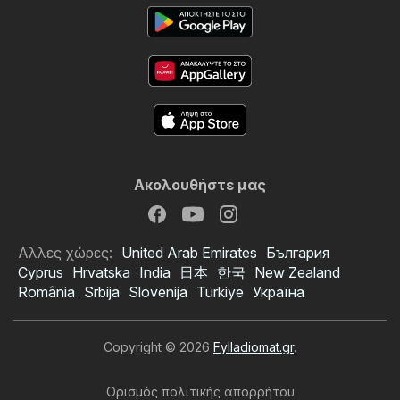
Ακολουθήστε μας
Αλλες χώρες:
United Arab Emirates
България
Cyprus
Hrvatska
India
日本
한국
New Zealand
România
Srbija
Slovenija
Türkiye
Україна
Copyright © 2026
Fylladiomat.gr
.
Ορισμός πολιτικής απορρήτου