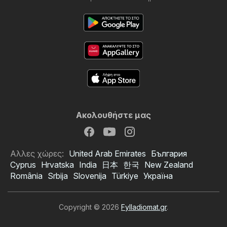
Ακολουθήστε μας
Αλλες χώρες:
United Arab Emirates
България
Cyprus
Hrvatska
India
日本
한국
New Zealand
România
Srbija
Slovenija
Türkiye
Україна
Copyright © 2026
Fylladiomat.gr
.