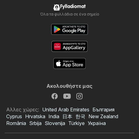
Fylladiomat
Όλα τα φυλλάδια σε ένα σημείο
Ακολουθήστε μας
Αλλες χώρες:
United Arab Emirates
България
Cyprus
Hrvatska
India
日本
한국
New Zealand
România
Srbija
Slovenija
Türkiye
Україна