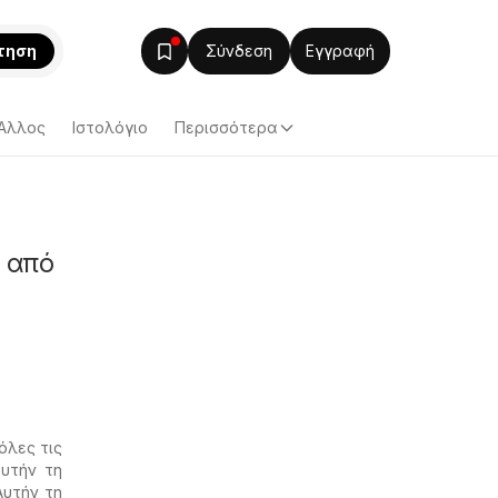
τηση
Σύνδεση
Εγγραφή
Άλλος
Ιστολόγιο
Περισσότερα
ς από
όλες τις
αυτήν τη
Αυτήν τη