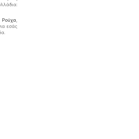
λλάδια:
ο
Ρούχα
,
για εσάς
δα.