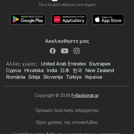
Όλα τα φυλλάδια σε ένα σημείο
Ακολουθήστε μας
Αλλες χώρες:
United Arab Emirates
България
Cyprus
Hrvatska
India
日本
한국
New Zealand
România
Srbija
Slovenija
Türkiye
Україна
Copyright © 2026
Fylladiomat.gr
.
Ορισμός πολιτικής απορρήτου
Όροι χρήσης της ιστοσελίδας