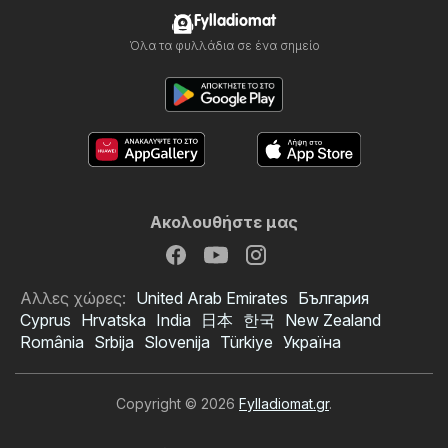
Fylladiomat
Όλα τα φυλλάδια σε ένα σημείο
Ακολουθήστε μας
Αλλες χώρες:
United Arab Emirates
България
Cyprus
Hrvatska
India
日本
한국
New Zealand
România
Srbija
Slovenija
Türkiye
Україна
Copyright © 2026
Fylladiomat.gr
.