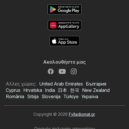
Ακολουθήστε μας
Αλλες χώρες:
United Arab Emirates
България
Cyprus
Hrvatska
India
日本
한국
New Zealand
România
Srbija
Slovenija
Türkiye
Україна
Copyright © 2026
Fylladiomat.gr
.
Ορισμός πολιτικής απορρήτου