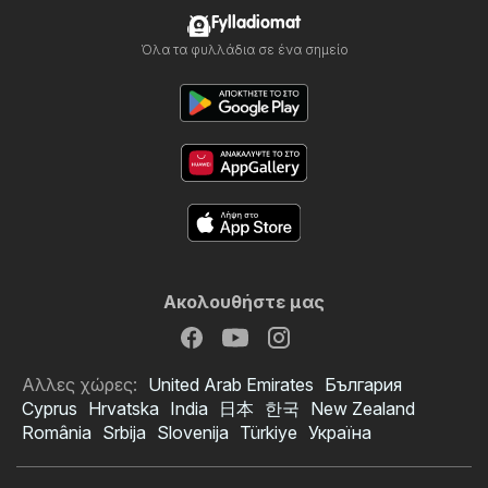
Fylladiomat
Όλα τα φυλλάδια σε ένα σημείο
Ακολουθήστε μας
Αλλες χώρες:
United Arab Emirates
България
Cyprus
Hrvatska
India
日本
한국
New Zealand
România
Srbija
Slovenija
Türkiye
Україна