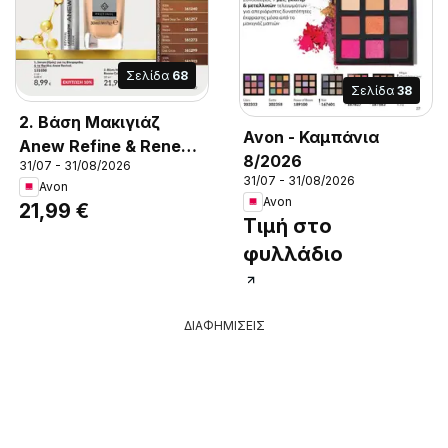
Σελίδα
68
Σελίδα
38
2. Βάση Μακιγιάζ
Avon - Καμπάνια
Anew Refine & Renew
8/2026
31/07 - 31/08/2026
Collagen Boost., Βάση
31/07 - 31/08/2026
Avon
Μακιγιάζ Collagen
Avon
21,99 €
Boost με Protinol™ για
Τιμή στο
αποδεδειγμένη
φυλλάδιο
βελτίωση & ανανέωση
ΔΙΑΦΗΜΙΣΕΙΣ