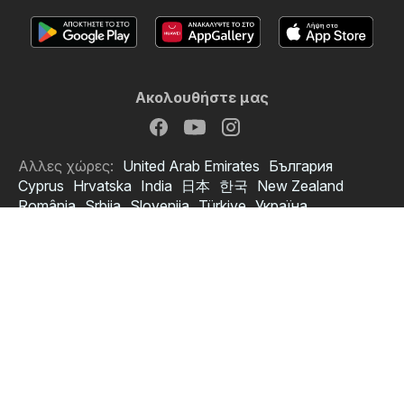
Ακολουθήστε μας
Αλλες χώρες:
United Arab Emirates
България
Cyprus
Hrvatska
India
日本
한국
New Zealand
România
Srbija
Slovenija
Türkiye
Україна
Copyright © 2026
Fylladiomat.gr
.
Ορισμός πολιτικής απορρήτου
Όροι χρήσης της ιστοσελίδας
Η επεξεργασία δεδομένων προσωπικού χαρακτήρα