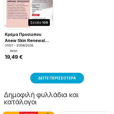
Σελίδα
109
Κρέμα Προσώπου
Anew Skin Renewal
31/07 - 31/08/2026
Power., Κρέμα
Avon
προσώπου για
19,49 €
ανανέωση της
επιδερμίδας
προσφέρει εντατική
ενυδάτωση, ενώ
ΔΕΊΤΕ ΠΕΡΙΣΣΌΤΕΡΑ
συμβάλλει στην
ανανέωση
Δημοφιλή φυλλάδια και
εκατομμυρίων
κατάλογοι
κυττάρων της
επιδερμίδας μέσα σε
μόλις 7 ημέρες.