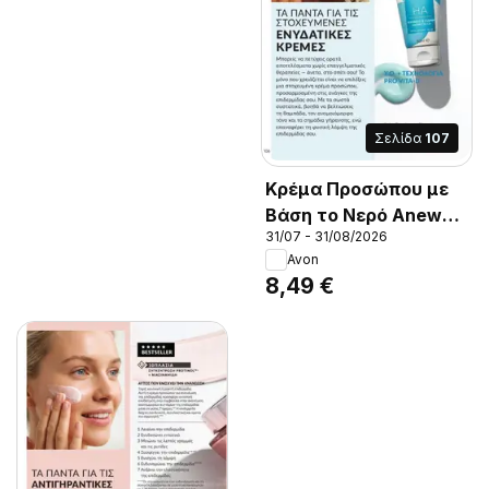
στη μείωση των
ρυτίδων,, εξασθενεί
οπτικά τους μαύρους
κύκλους, ΚΑΙ κάνει το
βλέμμα σου να δείχνει
πιο, ανοιχτό και
Σελίδα
107
ξεκούραστο. Αλήθεια!
Κρέμα Προσώπου με
Βάση το Νερό Anew
31/07 - 31/08/2026
Hydrate & Plump.,
Avon
Κρέμα προσώπου με
8,49 €
υαλουρονικό οξύ.