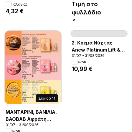
Τιμή στο
Γαλαξίας
300ml
4,32 €
φυλλάδιο
Σελίδα
26
2. Κρέμα Νύχτας
Anew Platinum Lift &
31/07 - 31/08/2026
Tighten., 2. Κρέμα
Avon
Νύχτας Anew
10,99 €
Platinum Lift &
Tighten.
Σελίδα
11
ΜΑΝΤΑΡΙΝΙ, ΒΑΝΙΛΙΑ,
BAOBAB Αφράτη
31/07 - 31/08/2026
Κρέμα Σώματος με
Avon