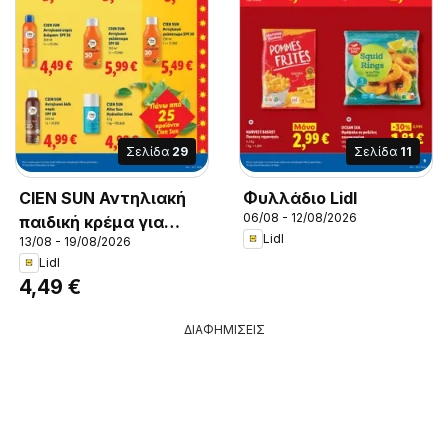
Σελίδα
29
Σελίδα
11
CIEN SUN Αντηλιακή
Φυλλάδιο Lidl
06/08 - 12/08/2026
παιδική κρέμα για
Lidl
13/08 - 19/08/2026
ευαίσθητες
Lidl
επιδερμίδες SPF 50+,
4,49 €
Αντηλιακή παιδική
κρέμα για ευαίσθητες
ΔΙΑΦΗΜΙΣΕΙΣ
επιδερμίδες SPF 50+
75 ml