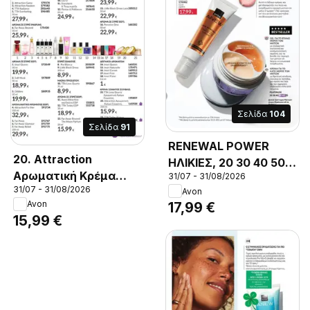
Σελίδα
104
Σελίδα
91
RENEWAL POWER
20. Attraction
ΗΛΙΚΙΕΣ, 20 30 40 50
Αρωματική Κρέμα
31/07 - 31/08/2026
60 70, Κρέμα Ματιών
31/07 - 31/08/2026
Σώματος. 165928, 200
Avon
& Χειλιών, Anew Skin
Avon
17,99 €
ml
Renewal Power.,
15,99 €
Θέλεις περισσότερα
από την κρέμα,
ματιών σου; Η
συγκεκριμένη κάνει
τα, πάντα... Βοηθά