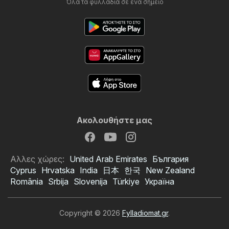
Όλα τα φυλλάδια σε ένα σημείο
Ακολουθήστε μας
Αλλες χώρες:
United Arab Emirates
България
Cyprus
Hrvatska
India
日本
한국
New Zealand
România
Srbija
Slovenija
Türkiye
Україна
Copyright © 2026
Fylladiomat.gr
.