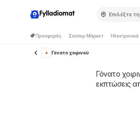
Fylladiomat
Προσφορές
Σούπερ Μάρκετ
Hλεκτρονικά
Γόνατο χοιρινού
Γόνατο χοιρι
εκπτώσεις α