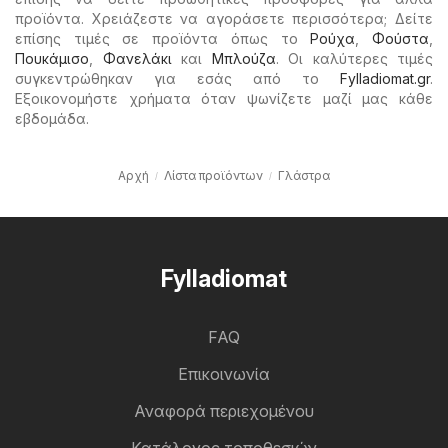
προϊόντα. Χρειάζεστε να αγοράσετε περισσότερα; Δείτε
επίσης τιμές σε προϊόντα όπως το
Ρούχα
,
Φούστα
,
Πουκάμισο
,
Φανελάκι
και
Μπλούζα
. Οι καλύτερες τιμές
συγκεντρώθηκαν για εσάς από το
Fylladiomat.gr
.
Εξοικονομήστε χρήματα όταν ψωνίζετε μαζί μας κάθε
εβδομάδα.
Αρχή
Λίστα προϊόντων
Γλάστρα
Fylladiomat
FAQ
Επικοινωνία
Αναφορά περιεχομένου