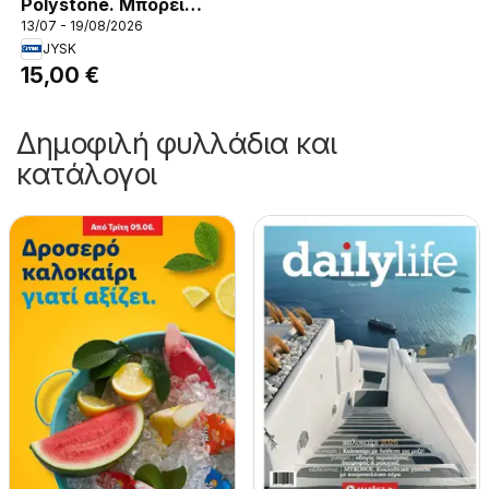
Polystone. Μπορεί
13/07 - 19/08/2026
εύκολα να
JYSK
δημιουργηθεί στη
15,00 €
αποστράγγισης.
Ανθεκτικό στον
Δημοφιλή φυλλάδια και
παγετό. Ø41 x H33 cm
29,99€
κατάλογοι