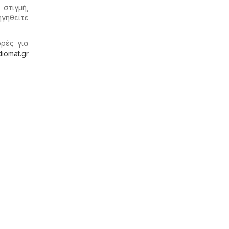
στιγμή,
ηγηθείτε
ορές για
diomat.gr