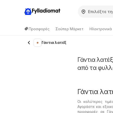
Fylladiomat
Προσφορές
Σούπερ Μάρκετ
Hλεκτρονικά
Γάντια λατέξ
Γάντια λατέξ
από τα φυλλ
Γάντια λατ
Οι καλύτερες τιμ
Αγοράστε και εξοικ
προσφορές σε Γάν