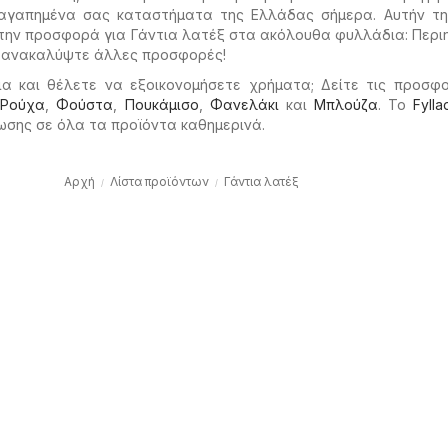
γαπημένα σας καταστήματα της Ελλάδας σήμερα. Αυτήν τη 
 την προσφορά για Γάντια λατέξ στα ακόλουθα φυλλάδια: Περι
ι ανακαλύψτε άλλες προσφορές!
ια και θέλετε να εξοικονομήσετε χρήματα; Δείτε τις προσφ
ο
Ρούχα
,
Φούστα
,
Πουκάμισο
,
Φανελάκι
και
Μπλούζα
. Το
Fylla
ωσης σε όλα τα προϊόντα καθημερινά.
Αρχή
Λίστα προϊόντων
Γάντια λατέξ