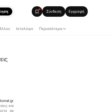
τηση
Σύνδεση
Εγγραφή
Άλλος
Ιστολόγιο
Περισσότερα
εις
diomat.gr
.
σεις και
είτε σε