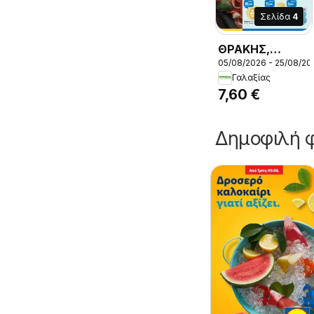
Σελίδα
4
ΘΡΑΚΗΣ,
05/08/2026 - 25/08/20
ΓΕΥΣΕΙΣ,
Γαλαξίας
Γαλοπούλα,
7,60 €
καπνιστή ή,
βραστή 10Χ10,
Δημοφιλή φ
το κιλό,
ΘΡΑΚΗΣ,
ΓΕΥΣΕΙΣ,
Γαλοπούλα,
καπνιστή ή,
βραστή 10Χ10,
το κιλό