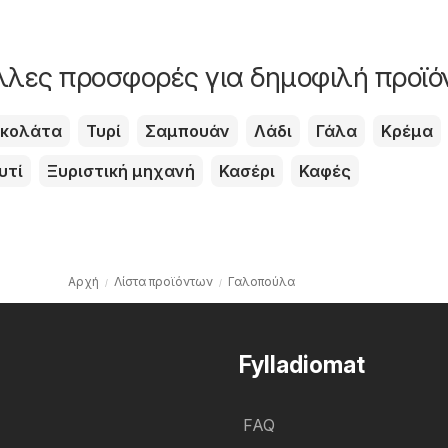
άλλες προσφορές για δημοφιλή προϊό
κολάτα
Τυρί
Σαμπουάν
Λάδι
Γάλα
Κρέμα
υτί
Ξυριστική μηχανή
Κασέρι
Καφές
Αρχή
Λίστα προϊόντων
Γαλοπούλα
Fylladiomat
FAQ