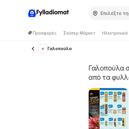
Fylladiomat
Προσφορές
Σούπερ Μάρκετ
Hλεκτρονικά
Γαλοπούλα
Γαλοπούλα σ
από τα φυλλ