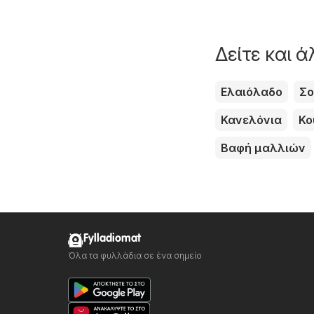
Δείτε και 
Ελαιόλαδο
Σο
Κανελόνια
Κο
Βαφή μαλλιών
Fylladiomat
Όλα τα φυλλάδια σε ένα σημείο