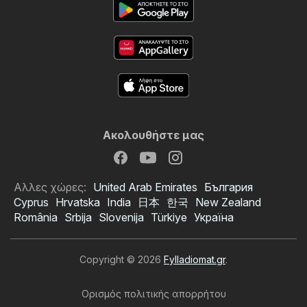
Ακολουθήστε μας
Αλλες χώρες:
United Arab Emirates
България
Cyprus
Hrvatska
India
日本
한국
New Zealand
România
Srbija
Slovenija
Türkiye
Україна
Copyright © 2026
Fylladiomat.gr
.
Ορισμός πολιτικής απορρήτου