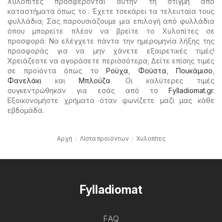
Χυλοπίτες προσφέρονται αυτήν τη στιγμή από
καταστήματα όπως το . Έχετε τσεκάρει τα τελευταία τους
φυλλάδια; Σας παρουσιάζουμε μια επιλογή από φυλλάδια
όπου μπορείτε πλέον να βρείτε το Χυλοπίτες σε
προσφορά: Να ελέγχετε πάντα την ημερομηνία λήξης της
προσφοράς για να μην χάνετε εξαιρετικές τιμές!
Χρειάζεστε να αγοράσετε περισσότερα; Δείτε επίσης τιμές
σε προϊόντα όπως το
Ρούχα
,
Φούστα
,
Πουκάμισο
,
Φανελάκι
και
Μπλούζα
. Οι καλύτερες τιμές
συγκεντρώθηκαν για εσάς από το
Fylladiomat.gr
.
Εξοικονομήστε χρήματα όταν ψωνίζετε μαζί μας κάθε
εβδομάδα.
Αρχή
Λίστα προϊόντων
Χυλοπίτες
Fylladiomat
FAQ