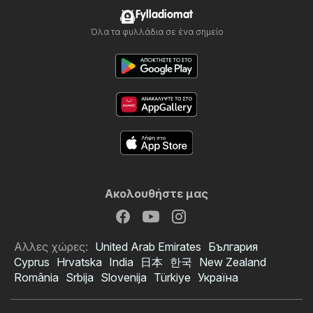
Fylladiomat
Όλα τα φυλλάδια σε ένα σημείο
Ακολουθήστε μας
Αλλες χώρες:
United Arab Emirates
България
Cyprus
Hrvatska
India
日本
한국
New Zealand
România
Srbija
Slovenija
Türkiye
Україна