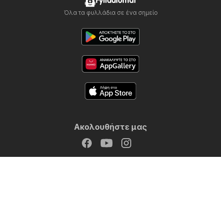
Fylladiomat
Όλα τα φυλλάδια σε ένα σημείο
Ακολουθήστε μας
Αλλες χώρες:
United Arab Emirates
България
Cyprus
Hrvatska
India
日本
한국
New Zealand
România
Srbija
Slovenija
Türkiye
Україна
Copyright © 2026
Fylladiomat.gr
.