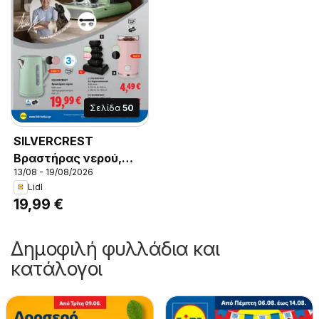
Σελίδα
50
SILVERCREST
Βραστήρας νερού,
13/08 - 19/08/2026
Ωφέλιμη
Lidl
χωρητικότητα: έως
19,99 €
1,7 L
Δημοφιλή φυλλάδια και
κατάλογοι