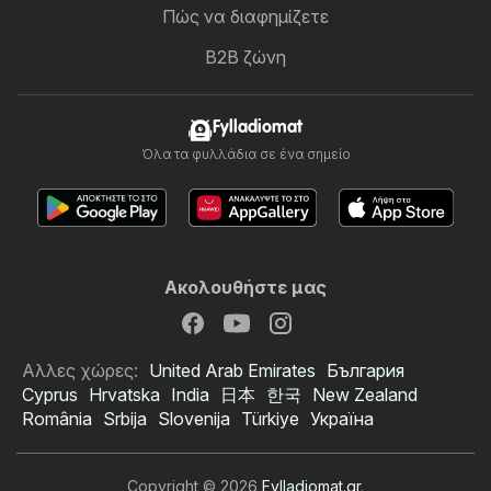
Πώς να διαφημίζετε
B2B ζώνη
Fylladiomat
Όλα τα φυλλάδια σε ένα σημείο
Ακολουθήστε μας
Αλλες χώρες:
United Arab Emirates
България
Cyprus
Hrvatska
India
日本
한국
New Zealand
România
Srbija
Slovenija
Türkiye
Україна
Copyright © 2026
Fylladiomat.gr
.