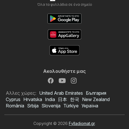
Όλα τα φυλλάδια σε ένα σημείο
Ακολουθήστε μας
Αλλες χώρες:
United Arab Emirates
България
Cyprus
Hrvatska
India
日本
한국
New Zealand
România
Srbija
Slovenija
Türkiye
Україна
Copyright © 2026
Fylladiomat.gr
.