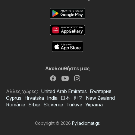
Ακολουθήστε μας
Αλλες χώρες:
United Arab Emirates
България
Cyprus
Hrvatska
India
日本
한국
New Zealand
România
Srbija
Slovenija
Türkiye
Україна
Copyright © 2026
Fylladiomat.gr
.