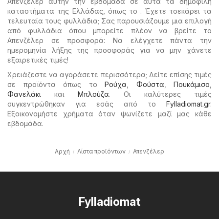
Απενζέλερ αυτήν την εβδομάδα σε αυτά τα δημοφιλή
καταστήματα της Ελλάδας, όπως το . Έχετε τσεκάρει τα
τελευταία τους φυλλάδια; Σας παρουσιάζουμε μια επιλογή
από φυλλάδια όπου μπορείτε πλέον να βρείτε το
Απενζέλερ σε προσφορά: Να ελέγχετε πάντα την
ημερομηνία λήξης της προσφοράς για να μην χάνετε
εξαιρετικές τιμές!
Χρειάζεστε να αγοράσετε περισσότερα; Δείτε επίσης τιμές
σε προϊόντα όπως το
Ρούχα
,
Φούστα
,
Πουκάμισο
,
Φανελάκι
και
Μπλούζα
. Οι καλύτερες τιμές
συγκεντρώθηκαν για εσάς από το
Fylladiomat.gr
.
Εξοικονομήστε χρήματα όταν ψωνίζετε μαζί μας κάθε
εβδομάδα.
Αρχή
Λίστα προϊόντων
Απενζέλερ
Fylladiomat