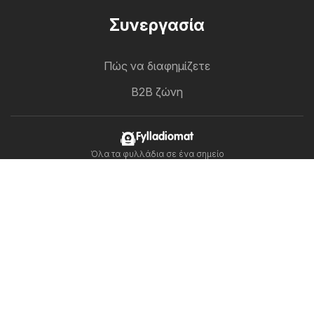
Συνεργασία
Πώς να διαφημίζετε
B2B ζώνη
Fylladiomat
Όλα τα φυλλάδια σε ένα σημείο
Ακολουθήστε μας
Αλλες χώρες:
United Arab Emirates
България
Cyprus
Hrvatska
India
日本
한국
New Zealand